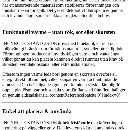
har ett absorberande material som stabiliserar förbränningen och
minskar risken för spill. Det ger ett dekorativt flamspel med jämna
och levande lågor som är enkla att reglera efter dina behov.
Funktionell värme – utan rök, sot eller skorsten
INCYRCLE STAND 2SIDE drivs med bioetanol, ett rent och
miljövänligt bränsle som förbränns utan rök, sot eller otrecklig lukt.
Förbränningen producerar huvudsakligen värme och vattenånga,
vilket gör att du kan placera kaminen direkt i rummet utan krav på
skorsten, ventilationskanal eller extra installationer.
Eftersom ingen värme leds bort genom en skorsten överförs all
energi direkt till rummet, vilket skapar en varm och inbjudande
atmosfär. Den tvåsidiga designen gör kaminen särskilt lämplig för
öppna planlösningar och sociala ytor där flamspel från flera håll ger
en genuin eldstadskänsla. :contentReference[oaicite:0]{index=0}
Enkel att placera & använda
INCYRCLE STAND 2SIDE är helt
fristående
och kräver ingen
montering på vägg eller golv. Den levereras klar att användas direkt