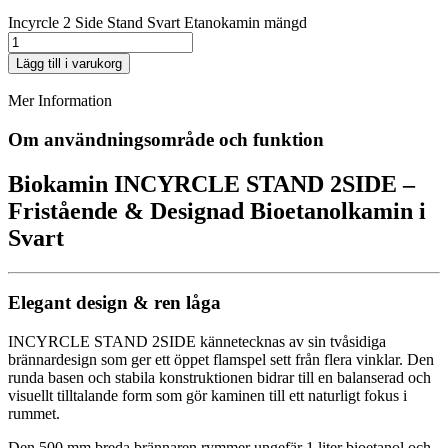
Incyrcle 2 Side Stand Svart Etanokamin mängd
Lägg till i varukorg
Mer Information
Om användningsområde och funktion
Biokamin
INCYRCLE STAND 2SIDE –
Fristående & Designad Bioetanolkamin i
Svart
Elegant design & ren låga
INCYRCLE STAND 2SIDE kännetecknas av sin tvåsidiga
brännardesign som ger ett öppet flamspel sett från flera vinklar. Den
runda basen och stabila konstruktionen bidrar till en balanserad och
visuellt tilltalande form som gör kaminen till ett naturligt fokus i
rummet.
Den 500 mm breda brännaren rymmer ungefär 1 liter bioetanol och