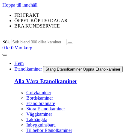
Hoppa till innehåll
FRI FRAKT
ÖPPET KÖP I 30 DAGAR
BRA KUNDSERVICE
Sök
0
kr
0
Varukorg
Hem
Etanolkaminer
Stäng Etanolkaminer
Öppna Etanolkaminer
Alla Våra Etanolkaminer
Golvkaminer
Bordskaminer
Etanolbrännare
Stora Etanolkaminer
Väggkaminer
Takhängda
Inbyggninsbara
Tillbehör Etanolkaminer