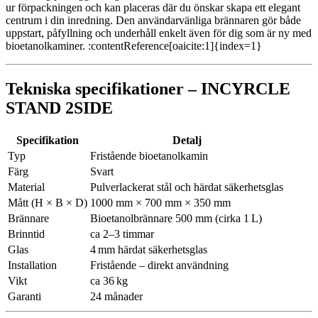
ur förpackningen och kan placeras där du önskar skapa ett elegant
centrum i din inredning. Den användarvänliga brännaren gör både
uppstart, påfyllning och underhåll enkelt även för dig som är ny med
bioetanolkaminer. :contentReference[oaicite:1]{index=1}
Tekniska specifikationer – INCYRCLE
STAND 2SIDE
Specifikation
Detalj
Typ
Fristående bioetanolkamin
Färg
Svart
Material
Pulverlackerat stål och härdat säkerhetsglas
Mått (H × B × D)
1000 mm × 700 mm × 350 mm
Brännare
Bioetanolbrännare 500 mm (cirka 1 L)
Brinntid
ca 2–3 timmar
Glas
4 mm härdat säkerhetsglas
Installation
Fristående – direkt användning
Vikt
ca 36 kg
Garanti
24 månader