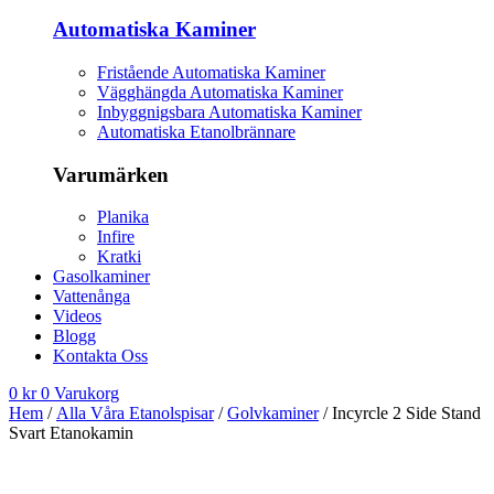
Automatiska Kaminer
Fristående Automatiska Kaminer
Vägghängda Automatiska Kaminer
Inbyggnigsbara Automatiska Kaminer
Automatiska Etanolbrännare
Varumärken
Planika
Infire
Kratki
Gasolkaminer
Vattenånga
Videos
Blogg
Kontakta Oss
0
kr
0
Varukorg
Hem
/
Alla Våra Etanolspisar
/
Golvkaminer
/ Incyrcle 2 Side Stand
Svart Etanokamin