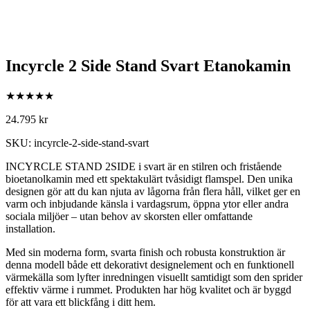
Incyrcle 2 Side Stand Svart Etanokamin
★★★★★
24.795
kr
SKU: incyrcle-2-side-stand-svart
INCYRCLE STAND 2SIDE i svart är en stilren och fristående
bioetanolkamin med ett spektakulärt tvåsidigt flamspel. Den unika
designen gör att du kan njuta av lågorna från flera håll, vilket ger en
varm och inbjudande känsla i vardagsrum, öppna ytor eller andra
sociala miljöer – utan behov av skorsten eller omfattande
installation.
Med sin moderna form, svarta finish och robusta konstruktion är
denna modell både ett dekorativt designelement och en funktionell
värmekälla som lyfter inredningen visuellt samtidigt som den sprider
effektiv värme i rummet. Produkten har hög kvalitet och är byggd
för att vara ett blickfång i ditt hem.