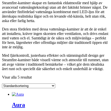
Steamfire‑kaminer skapar en fantastisk eldatmosfär med hjälp av
avancerad vattenångteknologi utan att det faktiskt brinner något. De
använder finfördelad vattenånga kombinerat med LED‑ljus för att
återskapa realistiska lågor och en levande eld‑känsla, helt utan rök,
aska eller farlig hetta.
Den stora fördelen med dessa vattenångs‑kaminer är att de är enkel
att installera, kräver ingen skorsten eller ventilation, och drivs endast
med vatten och el. Samtidigt är de säkra och miljövänliga – perfekt
för hem, lägenheter eller offentliga miljöer där traditionell öppen eld
inte är möjlig.
Med fjärrkontroll, justerbara effekter och stämningsfull design ger
Steamfire‑kaminer både visuell värme och atmosfär till rummet, utan
att avge värme i traditionell bemärkelse – vilket gör dem idealiska
året runt och speciellt där säkerhet och enkelt underhåll är viktigt.
Visar alla 5 resultat
Aura