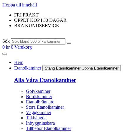
Hoppa till innehåll
FRI FRAKT
ÖPPET KÖP I 30 DAGAR
BRA KUNDSERVICE
Sök
0
kr
0
Varukorg
Hem
Etanolkaminer
Stäng Etanolkaminer
Öppna Etanolkaminer
Alla Våra Etanolkaminer
Golvkaminer
Bordskaminer
Etanolbrännare
Stora Etanolkaminer
Väggkaminer
Takhängda
Inbyggninsbara
Tillbehör Etanolkaminer