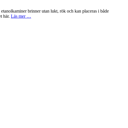
a etanolkaminer brinner utan lukt, rök och kan placeras i både
t här.
Läs mer …