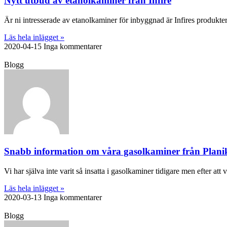
Nytt utbud av etanolkaminer från Infire
Är ni intresserade av etanolkaminer för inbyggnad är Infires produkter h
Läs hela inlägget »
2020-04-15
Inga kommentarer
Blogg
Snabb information om våra gasolkaminer från Plani
Vi har själva inte varit så insatta i gasolkaminer tidigare men efter at
Läs hela inlägget »
2020-03-13
Inga kommentarer
Blogg