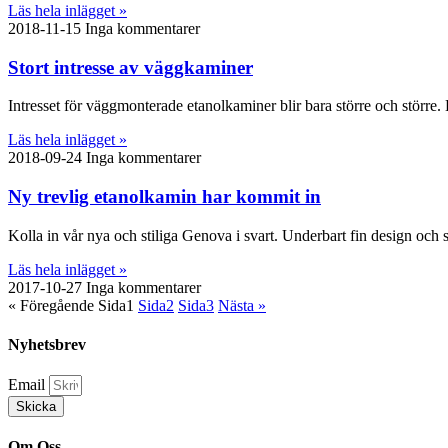
Läs hela inlägget »
2018-11-15
Inga kommentarer
Stort intresse av väggkaminer
Intresset för väggmonterade etanolkaminer blir bara större och större. 
Läs hela inlägget »
2018-09-24
Inga kommentarer
Ny trevlig etanolkamin har kommit in
Kolla in vår nya och stiliga Genova i svart. Underbart fin design och 
Läs hela inlägget »
2017-10-27
Inga kommentarer
« Föregående
Sida
1
Sida
2
Sida
3
Nästa »
Nyhetsbrev
Email
Skicka
Om Oss