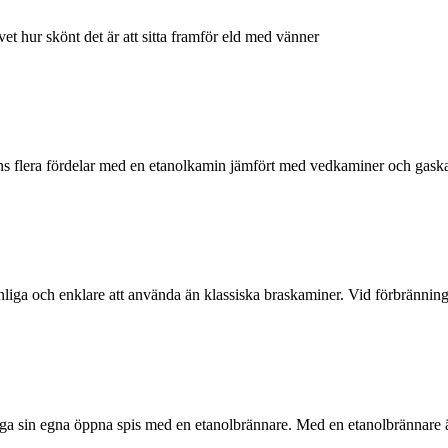
vet hur skönt det är att sitta framför eld med vänner
nns flera fördelar med en etanolkamin jämfört med vedkaminer och gask
nliga och enklare att använda än klassiska braskaminer. Vid förbränning
bygga sin egna öppna spis med en etanolbrännare. Med en etanolbrännare 