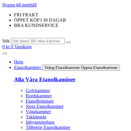
Hoppa till innehåll
FRI FRAKT
ÖPPET KÖP I 30 DAGAR
BRA KUNDSERVICE
Sök
0
kr
0
Varukorg
Hem
Etanolkaminer
Stäng Etanolkaminer
Öppna Etanolkaminer
Alla Våra Etanolkaminer
Golvkaminer
Bordskaminer
Etanolbrännare
Stora Etanolkaminer
Väggkaminer
Takhängda
Inbyggninsbara
Tillbehör Etanolkaminer