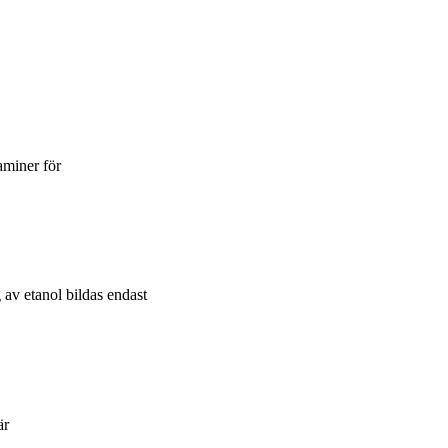
aminer för
 av etanol bildas endast
är