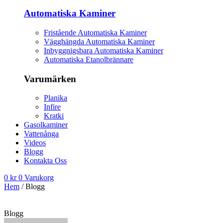
Automatiska Kaminer
Fristående Automatiska Kaminer
Vägghängda Automatiska Kaminer
Inbyggnigsbara Automatiska Kaminer
Automatiska Etanolbrännare
Varumärken
Planika
Infire
Kratki
Gasolkaminer
Vattenånga
Videos
Blogg
Kontakta Oss
0
kr
0
Varukorg
Hem
/ Blogg
Blogg