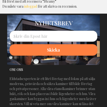
Bli först med att recensera ”Steamy”
Du måste vara
inloggad
för att skriva en recension.
NYHETSBREV
Skicka
Alternative:
OM OSS
Eldstadsexperten är ett litet företag med fokus på att sälja
moderna, prisvärda och säkra kaminer till både företag
och privatpersoner. Alla våra etanolkaminer brinner utan
lukt, rök och kan placeras i både lägenheter och hus. Våra
gaskaminer kan byggas in i hus och lägenheter men kräver
skorsten. Vill ni veta mer om våra kaminer kan ni läsa det