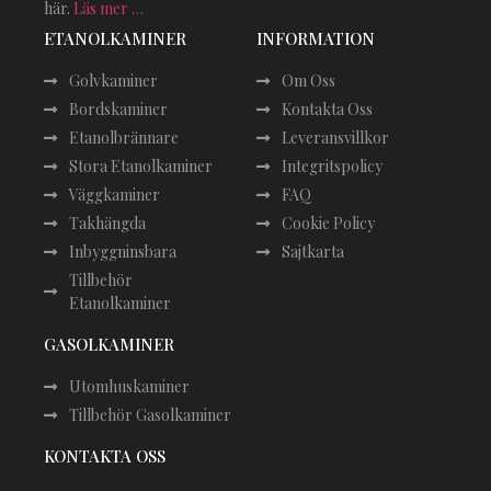
här.
Läs mer …
ETANOLKAMINER
INFORMATION
Golvkaminer
Om Oss
Bordskaminer
Kontakta Oss
Etanolbrännare
Leveransvillkor
Stora Etanolkaminer
Integritspolicy
Väggkaminer
FAQ
Takhängda
Cookie Policy
Inbyggninsbara
Sajtkarta
Tillbehör
Etanolkaminer
GASOLKAMINER
Utomhuskaminer
Tillbehör Gasolkaminer
KONTAKTA OSS