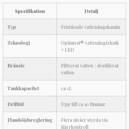
Specifikation
Detalj
Typ
Fristående vattenångskamin
Teknologi
Optimyst® vattenångteknik
+ LED
Bränsle
Filtrerat vatten / destillerat
vatten
Tankkapacitet
ca 1 L
Drifttid
Upp till ca 10 timmar
Flamhöjdsreglering
Flera nivåer styrda via
fjärrkontroll