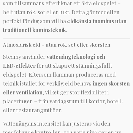
som tillsammans efterliknar ett äkta eldspelet –
helt utan rök, sot eller lukt. Detta gör modellen
perfekt för dig som vill ha
eldkänsla inomhus utan
traditionell kaminsteknik
.
Atmosfärisk eld – utan rök, sot eller skorsten
Steamy använder
vattenångteknologi och
LED‑effekter
för att skapa ett stämningsfullt
eldspelet. Eftersom flamman produceras med
teknik istället för verklig eld behövs
ingen skorsten
eller ventilation
, vilket ger stor flexibilitet i
placeringen – från vardagsrum till kontor, hotell‑
eller restaurangmiljöer.
Vattenångans intensitet kan justeras via den
medföljande kontrollen, och varje nivå ger en ny