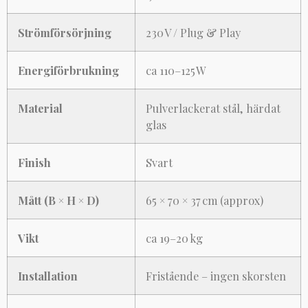
Strömförsörjning
230 V / Plug & Play
Energiförbrukning
ca 110–125 W
Material
Pulverlackerat stål, härdat
glas
Finish
Svart
Mått (B × H × D)
65 × 70 × 37 cm (approx)
Vikt
ca 19–20 kg
Installation
Fristående – ingen skorsten