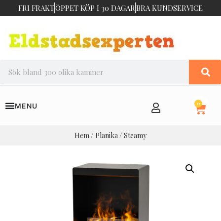
FRI FRAKT
ÖPPET KÖP I 30 DAGAR
BRA KUNDSERVICE
0
Hem
/
Planika
/ Steamy