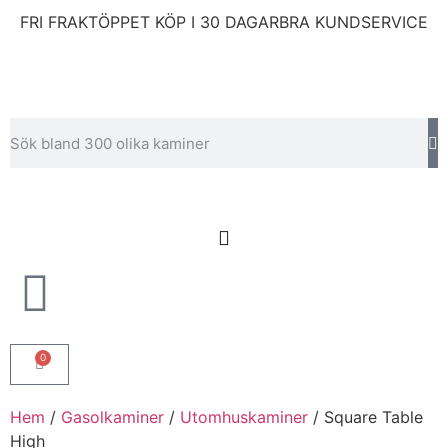
FRI FRAKT
ÖPPET KÖP I 30 DAGAR
BRA KUNDSERVICE
0
Hem
/
Gasolkaminer
/
Utomhuskaminer
/ Square Table
High