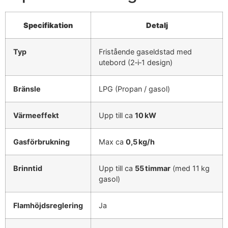
Specifikation
Detalj
Typ
Fristående gaseldstad med
utebord (2‑i‑1 design)
Bränsle
LPG (Propan / gasol)
Värmeeffekt
Upp till ca
10 kW
Gasförbrukning
Max ca
0,5 kg/h
Brinntid
Upp till ca
55 timmar
(med 11 kg
gasol)
Flamhöjdsreglering
Ja