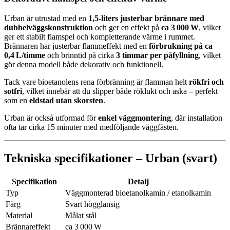
Urban är utrustad med en
1,5‑liters justerbar brännare med
dubbelväggskonstruktion
och ger en effekt på
ca 3 000 W
, vilket
ger ett stabilt flamspel och kompletterande värme i rummet.
Brännaren har justerbar flammeffekt med en
förbrukning på ca
0,4 L/timme
och brinntid på cirka
3 timmar per påfyllning
, vilket
gör denna modell både dekorativ och funktionell.
Tack vare bioetanolens rena förbränning är flamman helt
rökfri och
sotfri
, vilket innebär att du slipper både röklukt och aska – perfekt
som en
eldstad utan skorsten
.
Urban är också utformad för
enkel väggmontering
, där installation
ofta tar cirka 15 minuter med medföljande väggfästen.
Tekniska specifikationer – Urban (svart)
Specifikation
Detalj
Typ
Väggmonterad bioetanolkamin / etanolkamin
Färg
Svart högglansig
Material
Målat stål
Brännareffekt
ca 3 000 W