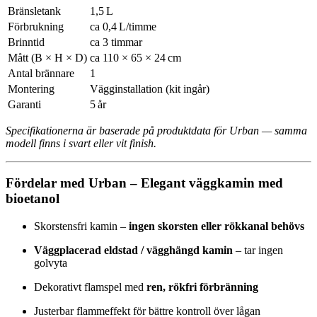
Bränsletank
1,5 L
Förbrukning
ca 0,4 L/timme
Brinntid
ca 3 timmar
Mått (B × H × D)
ca 110 × 65 × 24 cm
Antal brännare
1
Montering
Vägginstallation (kit ingår)
Garanti
5 år
Specifikationerna är baserade på produktdata för Urban — samma
modell finns i svart eller vit finish.
Fördelar med Urban – Elegant väggkamin med
bioetanol
Skorstensfri kamin –
ingen skorsten eller rökkanal behövs
Väggplacerad eldstad / vägghängd kamin
– tar ingen
golvyta
Dekorativt flamspel med
ren, rökfri förbränning
Justerbar flammeffekt för bättre kontroll över lågan