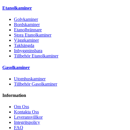
Etanolkaminer
Golvkaminer
Bordskaminer
Etanolbrännare
Stora Etanolkaminer
Väggkaminer
Takhängda
Inbyggninsbara
Tillbehör Etanolkaminer
Gasolkaminer
Utomhuskaminer
Tillbehör Gasolkaminer
Information
Om Oss
Kontakta Oss
Leveransvillkor
Integritspolicy
FAQ