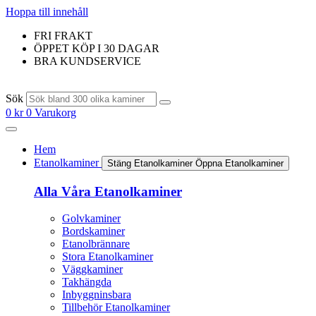
Hoppa till innehåll
FRI FRAKT
ÖPPET KÖP I 30 DAGAR
BRA KUNDSERVICE
Sök
0
kr
0
Varukorg
Hem
Etanolkaminer
Stäng Etanolkaminer
Öppna Etanolkaminer
Alla Våra Etanolkaminer
Golvkaminer
Bordskaminer
Etanolbrännare
Stora Etanolkaminer
Väggkaminer
Takhängda
Inbyggninsbara
Tillbehör Etanolkaminer