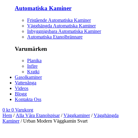
Automatiska Kaminer
Fristående Automatiska Kaminer
Vägghängda Automatiska Kaminer
Inbyggnigsbara Automatiska Kaminer
Automatiska Etanolbrännare
Varumärken
Planika
Infire
Kratki
Gasolkaminer
Vattenånga
Videos
Blogg
Kontakta Oss
0
kr
0
Varukorg
Hem
/
Alla Våra Etanolspisar
/
Väggkaminer
/
Vägghängda
Kaminer
/ Urban Modern Väggkamin Svart