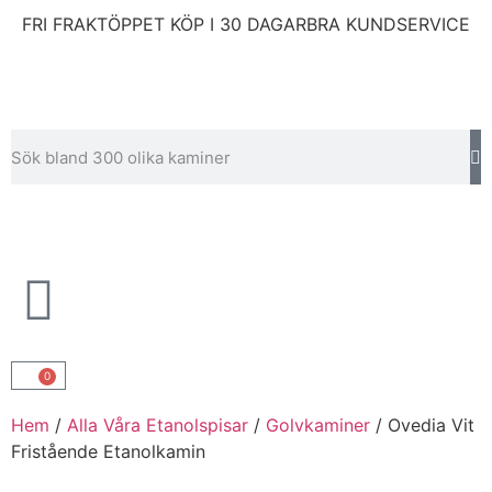
FRI FRAKT
ÖPPET KÖP I 30 DAGAR
BRA KUNDSERVICE
0
Hem
/
Alla Våra Etanolspisar
/
Golvkaminer
/ Ovedia Vit
Fristående Etanolkamin