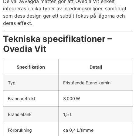
De väl avvägda måtten gör att Ovedia Vit enkelt
integreras i olika typer av inredningsmiljöer, samtidigt
som dess design ger ett subtilt fokus på lågorna och
deras effekt.
Tekniska specifikationer –
Ovedia Vit
Specifikation
Detalj
Typ
Fristående Etanolkamin
Brännareffekt
3 000 W
Bränsletank
1,5 L
Förbrukning
ca 0,4 L/timme