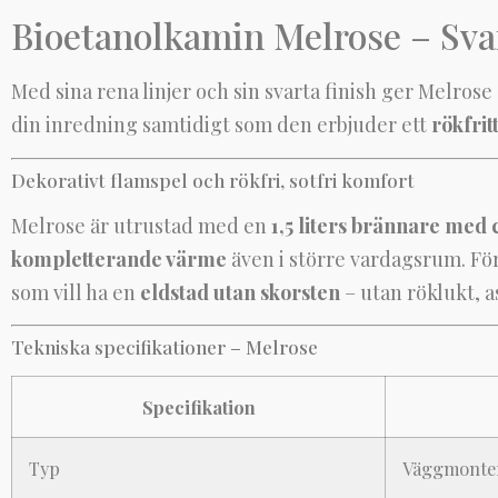
Bioetanolkamin Melrose – Sva
Med sina rena linjer och sin svarta finish ger Melros
din inredning samtidigt som den erbjuder ett
rökfrit
Dekorativt flamspel och rökfri, sotfri komfort
Melrose är utrustad med en
1,5 liters brännare med 
kompletterande värme
även i större vardagsrum. Fö
som vill ha en
eldstad utan skorsten
– utan röklukt, a
Tekniska specifikationer – Melrose
Specifikation
Typ
Väggmonter