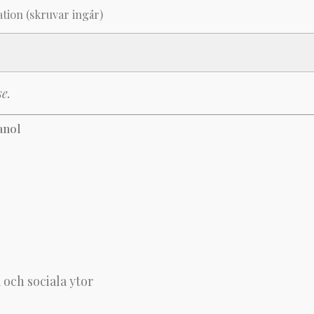
ation (skruvar ingår)
e.
anol
och sociala ytor