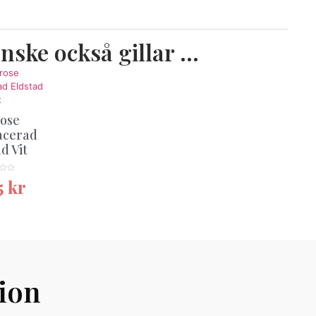
nske också gillar …
ose
acerad
d Vit
★★
5
kr
ion