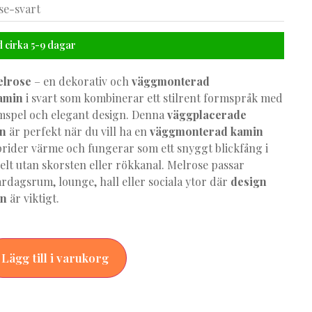
se-svart
 cirka 5-9 dagar
lrose
– en dekorativ och
väggmonterad
amin
i svart som kombinerar ett stilrent formspråk med
amspel och elegant design. Denna
väggplacerade
in
är perfekt när du vill ha en
väggmonterad kamin
rider värme och fungerar som ett snyggt blickfång i
lt utan skorsten eller rökkanal. Melrose passar
ardagsrum, lounge, hall eller sociala ytor där
design
on
är viktigt.
Alternative:
Lägg till i varukorg