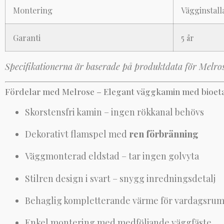
Montering
Vägginstall
Garanti
5 år
Specifikationerna är baserade på produktdata för Melros
Fördelar med Melrose – Elegant väggkamin med bioet
Skorstensfri kamin – ingen rökkanal behövs
Dekorativt flamspel med
ren förbränning
Väggmonterad eldstad – tar ingen golvyta
Stilren design i svart – snygg inredningsdetalj
Behaglig kompletterande värme för vardagsrum 
Enkel montering med medföljande väggfäste