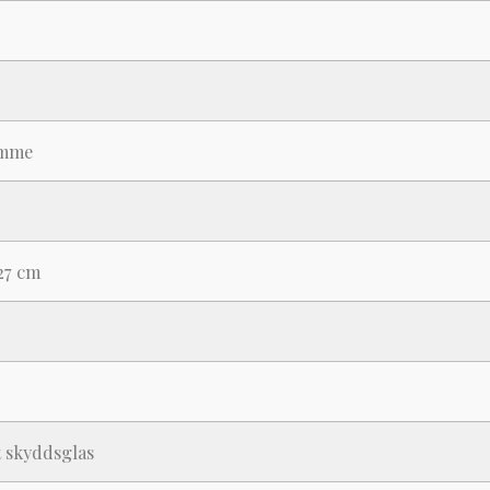
imme
r
 27 cm
 skyddsglas