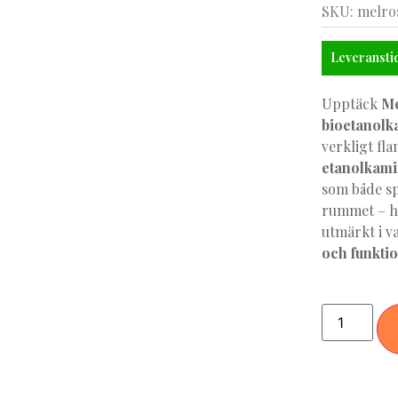
SKU: melro
Leveranstid
Upptäck
Me
bioetanolk
verkligt fl
etanolkam
som både sp
rummet – he
utmärkt i v
och funkti