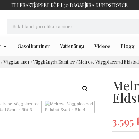
FRI FRAKT
ÖPPET KÖP I 30 DAGAR
BRA KUNDSERVICE
r
Gasolkaminer
Vattenånga
Videos
Blogg
r
/
Väggkaminer
/
Vägghängda Kaminer
/ Melrose Väggplacerad Eldstad
Melr
Elds
3.595