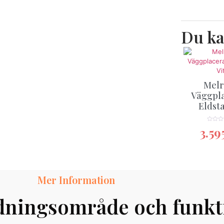
Du ka
Melr
Väggpl
Eldsta
★★★
3.59
Mer Information
ningsområde och funkt