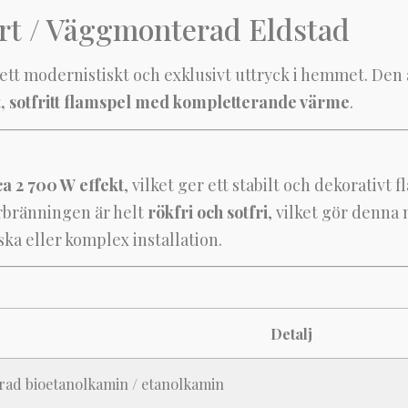
rt / Väggmonterad Eldstad
e ett modernistiskt och exklusivt uttryck i hemmet. Den
t, sotfritt flamspel med kompletterande värme
.
ca 2 700 W effekt
, vilket ger ett stabilt och dekorativt
rbränningen är helt
rökfri och sotfri
, vilket gör denna m
ska eller komplex installation.
Detalj
ad bioetanolkamin / etanolkamin