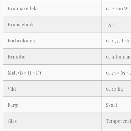
Brännareffekt
ca 2 700 W
Bränsletank
1,5 L
Förbrukning
ca 0,35 L/t
Brinntid
ca 4 timma
Mått (B × H × D)
ca 75 × 65 ×
Vikt
ca 10 kg
Färg
Svart
Glas
Tempererat