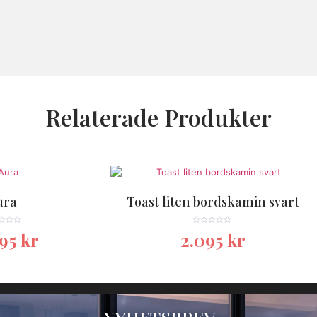
Relaterade Produkter
ura
Toast liten bordskamin svart
★★★
★★★★★
095
kr
2.095
kr