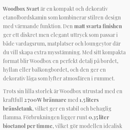
Woodbox Svart
är en kompakt och dekorativ
etanolbordskamin som kombinerar stilren design
med värmande funktion. Den
matt svarta finishen
ger ett diskret men elegant uttryck som passar i
både vardagsrum, matplatser och loungeytor där
du vill skapa extra mysstämning. Med sitt kompakta
format blir Woodbox en perfekt detalj på bordet,
hyllan eller balkongbordet, och den ger en
dekorativ låga som lyfter atmosfären i rummet.
Trots sin lilla storlek är Woodbox utrustad med en
kraftfull
2 700 W brännare
med
1,5 liters
bränsletank
, vilket ger en stabil och behaglig
flamma. Förbrukningen ligger runt
0,35 liter
bioetanol per timme
, vilket gör modellen idealisk