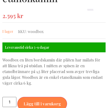
2.595
kr
★★★★★
I lager
SKU: woodbox
Leveranstid cirka 5-9 dagar
Woodbox en liten bordskamin där plåten har målats för
att likna trä på utsidan. I mitten av spisen är en
etanolbrännare på 1,5 liter placerad som avger trevliga
gula lågor. Woodbox är en enkel etanolkmain som endast
väger cirka 6 kg.
Lägg till i varukorg