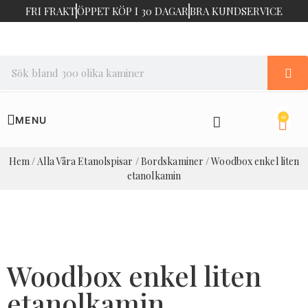
FRI FRAKT
ÖPPET KÖP I 30 DAGAR
BRA KUNDSERVICE
0
Hem
/
Alla Våra Etanolspisar
/
Bordskaminer
/ Woodbox enkel liten
etanolkamin
Woodbox enkel liten
etanolkamin