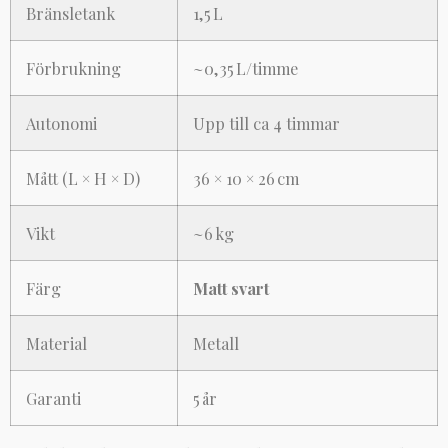
Bränsletank
1,5 L
Förbrukning
~0,35 L/timme
Autonomi
Upp till ca 4 timmar
Mått (L × H × D)
36 × 10 × 26 cm
Vikt
~6 kg
Färg
Matt svart
Material
Metall
Garanti
5 år