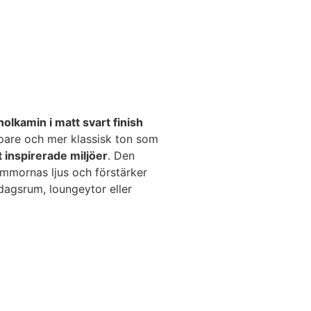
olkamin i matt svart finish
pare och mer klassisk ton som
t inspirerade miljöer
. Den
lammornas ljus och förstärker
dagsrum, loungeytor eller