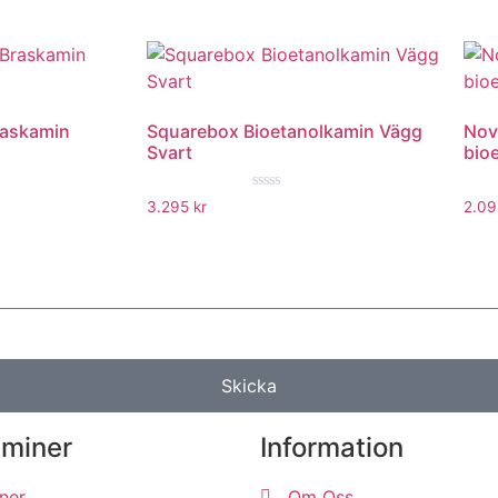
raskamin
Squarebox Bioetanolkamin Vägg
Nov
Svart
bio
★
★★★★★
3.295
kr
2.0
Skicka
aminer
Information
ner
Om Oss