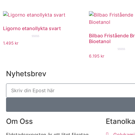
Ligorno etanollykta svart
Bilbao Fristående B
Bioetanol
★★★★★
1.495
kr
★★★★
6.195
kr
Nyhetsbrev
Om Oss
Etanolk
Eldstadsexperten är ett litet företag
Golvkami