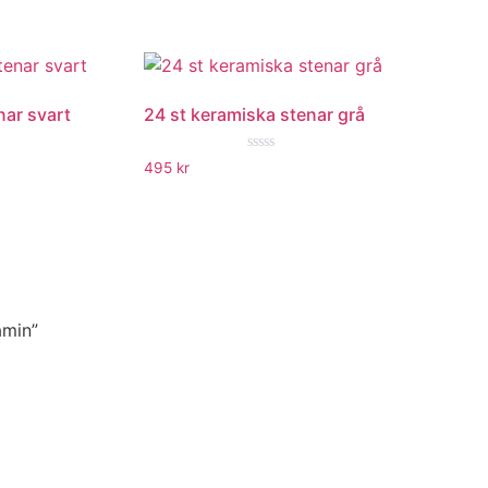
nar svart
24 st keramiska stenar grå
★
★★★★★
495
kr
amin”