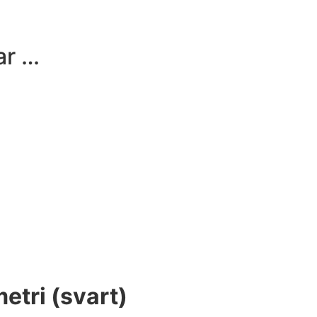
ar …
tri (svart)