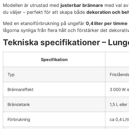
Modellen är utrustad med
justerbar brännare
med val a
du väljer – perfekt för att skapa både
dekoration och be
Med en etanolförbrukning på ungefär
0,4 liter per timme
lågorna synliga från flera håll och förstärker det dekora
Tekniska specifikationer – Lung
Specifikation
Typ
Friståend
Brännareffekt
3 000 W e
Bränsletank
1,5 L eller
Förbrukning
ca 0,4 L/