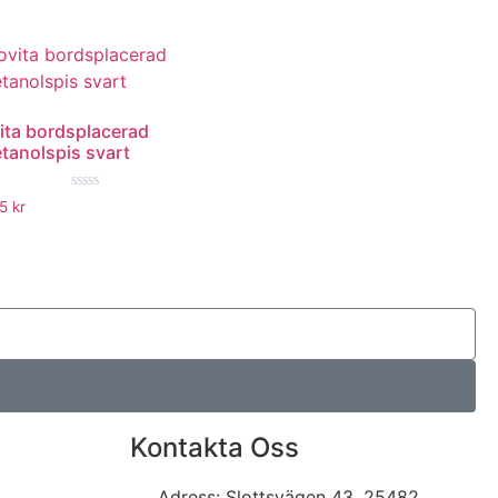
ita bordsplacerad
etanolspis svart
★★★★★
95
kr
Kontakta Oss
Adress: Slottsvägen 43, 25482