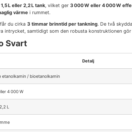
v
1,5 L eller 2,2 L tank
, vilket ger
3 000 W eller 4 000 W effe
haglig värme
i rummet.
får du cirka
3 timmar brinntid per tankning
. De två skydd
tiva intrycket, samtidigt som den robusta konstruktionen gö
o Svart
Detalj
e etanolkamin / bioetanolkamin
ller 4 000 W
 2,2 L
timme