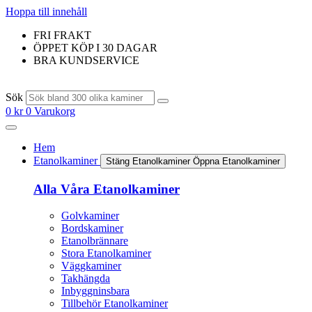
Hoppa till innehåll
FRI FRAKT
ÖPPET KÖP I 30 DAGAR
BRA KUNDSERVICE
Sök
0
kr
0
Varukorg
Hem
Etanolkaminer
Stäng Etanolkaminer
Öppna Etanolkaminer
Alla Våra Etanolkaminer
Golvkaminer
Bordskaminer
Etanolbrännare
Stora Etanolkaminer
Väggkaminer
Takhängda
Inbyggninsbara
Tillbehör Etanolkaminer