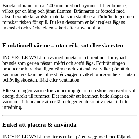
Bioetanolbrännaren är 500 mm bred och rymmer 1 liter bränsle,
vilket ger en lång och jämn flamma. Brännaren är försedd med
absorberande keramiskt material som stabiliserar förbränningen och
minskar risken för spill. Du kan dessutom enkelt reglera lågans
intensitet och släcka elden säkert efter användning.
Funktionell värme – utan rök, sot eller skorsten
INCYRCLE WALL drivs med bioetanol, ett rent och förnybart
bränsle som ger en nästan rökfri och sotfri låga. Förbränningen
producerar huvudsakligen värme och vattenånga, vilket gör att du
kan montera kaminen direkt på väggen i vilket rum som helst – utan
behövlig skorsten, fläkt eller ventilation.
Eftersom ingen värme försvinner upp genom en skorsten överförs all
energi direkt till rummet. Det innebär att kaminen både skapar en
varm och inbjudande atmosfär och ger en dekorativ detalj till din
inredning.
Enkel att placera & använda
INCYRCLE WALL monteras enkelt på en vägg med medföljande