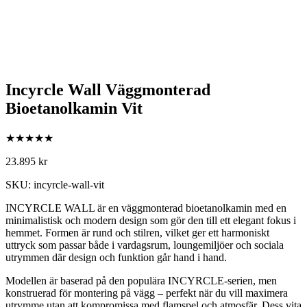
Incyrcle Wall Väggmonterad
Bioetanolkamin Vit
★★★★★
23.895
kr
SKU: incyrcle-wall-vit
INCYRCLE WALL är en väggmonterad bioetanolkamin med en
minimalistisk och modern design som gör den till ett elegant fokus i
hemmet. Formen är rund och stilren, vilket ger ett harmoniskt
uttryck som passar både i vardagsrum, loungemiljöer och sociala
utrymmen där design och funktion går hand i hand.
Modellen är baserad på den populära INCYRCLE‑serien, men
konstruerad för montering på vägg – perfekt när du vill maximera
utrymme utan att kompromissa med flamspel och atmosfär. Dess vita