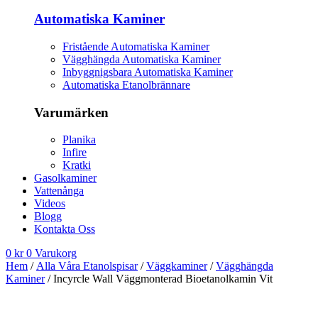
Automatiska Kaminer
Fristående Automatiska Kaminer
Vägghängda Automatiska Kaminer
Inbyggnigsbara Automatiska Kaminer
Automatiska Etanolbrännare
Varumärken
Planika
Infire
Kratki
Gasolkaminer
Vattenånga
Videos
Blogg
Kontakta Oss
0
kr
0
Varukorg
Hem
/
Alla Våra Etanolspisar
/
Väggkaminer
/
Vägghängda
Kaminer
/ Incyrcle Wall Väggmonterad Bioetanolkamin Vit