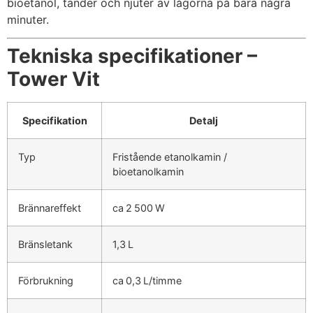
bioetanol, tänder och njuter av lågorna på bara några
minuter.
Tekniska specifikationer –
Tower Vit
Specifikation
Detalj
Typ
Fristående etanolkamin /
bioetanolkamin
Brännareffekt
ca 2 500 W
Bränsletank
1,3 L
Förbrukning
ca 0,3 L/timme