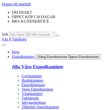
Hoppa till innehåll
FRI FRAKT
ÖPPET KÖP I 30 DAGAR
BRA KUNDSERVICE
Sök
0
kr
0
Varukorg
Hem
Etanolkaminer
Stäng Etanolkaminer
Öppna Etanolkaminer
Alla Våra Etanolkaminer
Golvkaminer
Bordskaminer
Etanolbrännare
Stora Etanolkaminer
Väggkaminer
Takhängda
Inbyggninsbara
Tillbehör Etanolkaminer