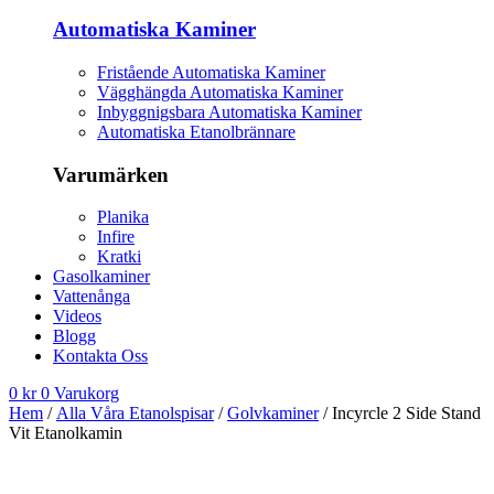
Automatiska Kaminer
Fristående Automatiska Kaminer
Vägghängda Automatiska Kaminer
Inbyggnigsbara Automatiska Kaminer
Automatiska Etanolbrännare
Varumärken
Planika
Infire
Kratki
Gasolkaminer
Vattenånga
Videos
Blogg
Kontakta Oss
0
kr
0
Varukorg
Hem
/
Alla Våra Etanolspisar
/
Golvkaminer
/ Incyrcle 2 Side Stand
Vit Etanolkamin