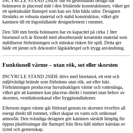
INCYRCLE STAND 2SIDE har en genomtänkt design där
brännaren är placerad mitt i den fristående konstruktionen, vilket ger
ett spektakulärt flamspel som kan ses från båda sidor. Designen
förstärks av robusta material och stabil konstruktion, vilket gör
kaminen till ett iögonfallande designelement i rummet.
Den 500 mm breda brännaren har en kapacitet på cirka 1 liter
bioetanol och är försedd med absorberande keramiskt material som
stabiliserar förbränningen och minskar risken för spill. Detta ger
både ett jämnt och dekorativt lågskådespel och trygg användning.
Funktionell värme – utan rök, sot eller skorsten
INCYRCLE STAND 2SIDE drivs med bioetanol, ett rent och
miljövänligt bränsle som förbränns utan rök, sot eller lukt.
Förbränningen producerar huvudsakligen värme och vattenånga,
vilket gör att kaminen kan placeras direkt i rummet utan behov av
skorsten, ventilationskanal eller bygginstallationer.
Eftersom ingen värme går förlorad genom en skorsten överförs all
energi direkt till rummet, vilket skapar en varm och ombonad
atmosfär. Den tvåsidiga designen gör kaminen särskilt lämplig för
öppna planlösningar där flamspel från flera håll stärker känslan av
rymd och gemenskap.