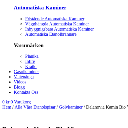
Automatiska Kaminer
Fristående Automatiska Kaminer
Vägghängda Automatiska Kaminer
Inbyggnigsbara Automatiska Kaminer
Automatiska Etanolbrännare
Varumärken
Planika
Infire
Kratki
Gasolkaminer
Vattenånga
Videos
Blogg
Kontakta Oss
0
kr
0
Varukorg
Hem
/
Alla Våra Etanolspisar
/
Golvkaminer
/ Dalanovia Kamin Bio 