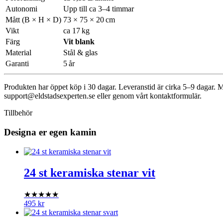
Autonomi
Upp till ca 3–4 timmar
Mått (B × H × D)
73 × 75 × 20 cm
Vikt
ca 17 kg
Färg
Vit blank
Material
Stål & glas
Garanti
5 år
Produkten har öppet köp i 30 dagar. Leveranstid är cirka 5–9 dagar. 
support@eldstadsexperten.se
eller genom vårt kontaktformulär.
Tillbehör
Designa er egen kamin
24 st keramiska stenar vit
★★★★★
495
kr