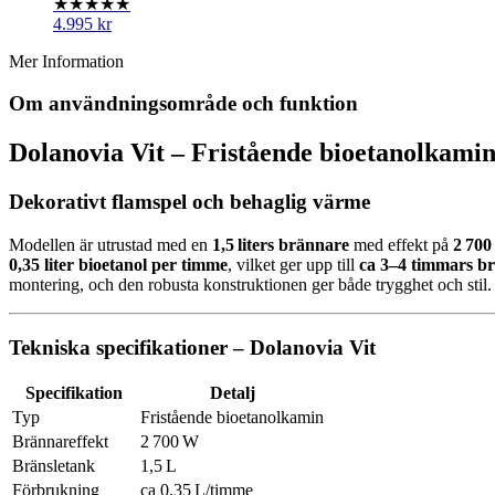
★★★★★
4.995
kr
Mer Information
Om användningsområde och funktion
Dolanovia Vit – Fristående bioetanolkamin 
Dekorativt flamspel och behaglig värme
Modellen är utrustad med en
1,5 liters brännare
med effekt på
2 70
0,35 liter bioetanol per timme
, vilket ger upp till
ca 3–4 timmars br
montering, och den robusta konstruktionen ger både trygghet och stil.
Tekniska specifikationer – Dolanovia Vit
Specifikation
Detalj
Typ
Fristående bioetanolkamin
Brännareffekt
2 700 W
Bränsletank
1,5 L
Förbrukning
ca 0,35 L/timme