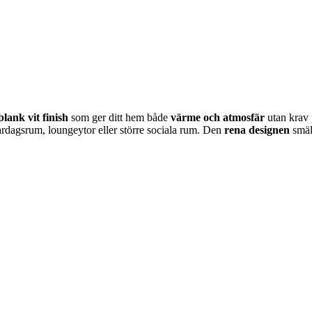
blank vit finish
som ger ditt hem både
värme och atmosfär
utan krav 
vardagsrum, loungeytor eller större sociala rum. Den
rena designen
smält