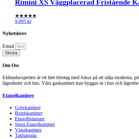
Rimini XS Väggplacerad Fristående 
★★★★★
9.095
kr
Nyhetsbrev
Email
Skicka
Om Oss
Eldstadsexperten är ett litet företag med fokus på att sälja moderna, p
lägenheter och hus. Våra gaskaminer kan byggas in i hus och lägenhet
Etanolkaminer
Golvkaminer
Bordskaminer
Etanolbrännare
Stora Etanolkaminer
Väggkaminer
Takhängda