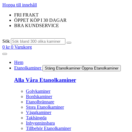
Hoppa till innehåll
FRI FRAKT
ÖPPET KÖP I 30 DAGAR
BRA KUNDSERVICE
Sök
0
kr
0
Varukorg
Hem
Etanolkaminer
Stäng Etanolkaminer
Öppna Etanolkaminer
Alla Våra Etanolkaminer
Golvkaminer
Bordskaminer
Etanolbrännare
Stora Etanolkaminer
Väggkaminer
Takhängda
Inbyggninsbara
Tillbehör Etanolkaminer