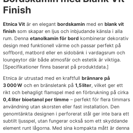
Finish
Etnica Vit
är en elegant
bordskamin
med en
blank vit
finish
som skapar en ljus och inbjudande känsla i alla
rum. Denna
etanolkamin för bord
kombinerar dekorativ
design med funktionell värme och passar perfekt på
soffbord, matbord eller en sidobänk i vardagsrum och
loungeytor där både atmosfär och estetik är viktiga.
[Specifikationer finns baserat på produktdata.]
Etnica är utrustad med en kraftfull
brännare på
3 000 W
och en bränsletank på
1,5 liter
, vilket ger ett
rikt och behagligt flamspel med en förbrukning på cirka
0,4 liter bioetanol per timme
– perfekt för flera timmars
användning utan skorsten eller fast installation. Den
genomtänkta designen i perforerat stål ger inte bara ett
subtilt ljusspel, utan fungerar också som ett skyddande
element runt lågorna. Med sina kompakta mått är denna