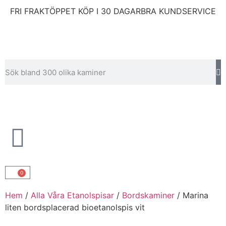
FRI FRAKT
ÖPPET KÖP I 30 DAGAR
BRA KUNDSERVICE
0
Hem
/
Alla Våra Etanolspisar
/
Bordskaminer
/ Marina
liten bordsplacerad bioetanolspis vit