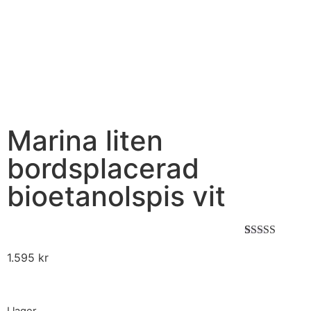
Marina liten
bordsplacerad
bioetanolspis vit
Betygsatt
1
1.595
kr
5.00
av 5
baserat på
kundrecension