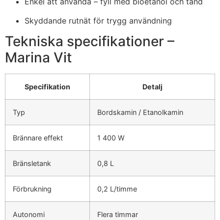
Enkel att använda – fyll med bioetanol och tänd
Skyddande rutnät för trygg användning
Tekniska specifikationer –
Marina Vit
Specifikation
Detalj
Typ
Bordskamin / Etanolkamin
Brännare effekt
1 400 W
Bränsletank
0,8 L
Förbrukning
0,2 L/timme
Autonomi
Flera timmar