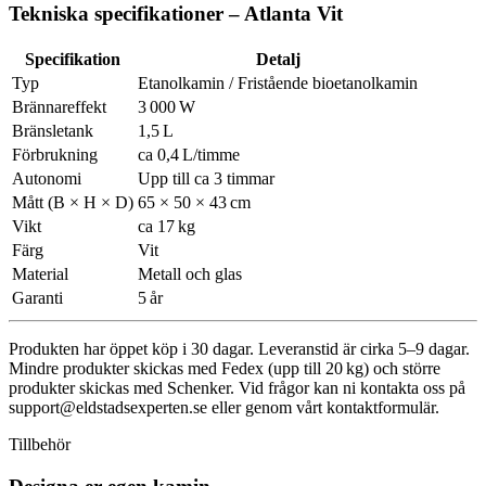
Tekniska specifikationer – Atlanta Vit
Specifikation
Detalj
Typ
Etanolkamin / Fristående bioetanolkamin
Brännareffekt
3 000 W
Bränsletank
1,5 L
Förbrukning
ca 0,4 L/timme
Autonomi
Upp till ca 3 timmar
Mått (B × H × D)
65 × 50 × 43 cm
Vikt
ca 17 kg
Färg
Vit
Material
Metall och glas
Garanti
5 år
Produkten har öppet köp i 30 dagar. Leveranstid är cirka 5–9 dagar.
Mindre produkter skickas med Fedex (upp till 20 kg) och större
produkter skickas med Schenker. Vid frågor kan ni kontakta oss på
support@eldstadsexperten.se
eller genom vårt kontaktformulär.
Tillbehör