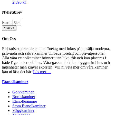
2.595
kr
Nyhetsbrev
Email
Skicka
Om Oss
Eldstadsexperten är ett litet företag med fokus på att sälja moderna,
prisvärda och säkra kaminer till både företag och privatpersoner.
Alla våra etanolkaminer brinner utan lukt, rök och kan placeras i
både lägenheter och hus. Våra gaskaminer kan byggas in i hus och
lägenheter men kräver skorsten. Vill ni veta mer om våra kaminer
kan ni läsa det här.
Läs mer …
Etanolkaminer
Golvkaminer
Bordskaminer
Etanolbrännare
Stora Etanolkaminer
Väggkaminer