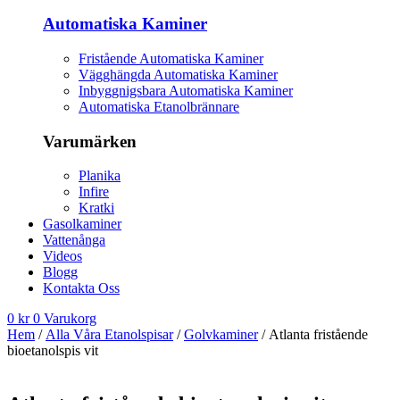
Automatiska Kaminer
Fristående Automatiska Kaminer
Vägghängda Automatiska Kaminer
Inbyggnigsbara Automatiska Kaminer
Automatiska Etanolbrännare
Varumärken
Planika
Infire
Kratki
Gasolkaminer
Vattenånga
Videos
Blogg
Kontakta Oss
0
kr
0
Varukorg
Hem
/
Alla Våra Etanolspisar
/
Golvkaminer
/ Atlanta fristående
bioetanolspis vit