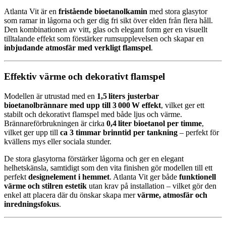
Atlanta Vit är en
fristående bioetanolkamin
med stora glasytor
som ramar in lågorna och ger dig fri sikt över elden från flera håll.
Den kombinationen av vitt, glas och elegant form ger en visuellt
tilltalande effekt som förstärker rumsupplevelsen och skapar en
inbjudande atmosfär med verkligt flamspel
.
Effektiv värme och dekorativt flamspel
Modellen är utrustad med en
1,5 liters justerbar
bioetanolbrännare med upp till 3 000 W effekt
, vilket ger ett
stabilt och dekorativt flamspel med både ljus och värme.
Brännareförbrukningen är cirka
0,4 liter bioetanol per timme
,
vilket ger upp till
ca 3 timmar brinntid per tankning
– perfekt för
kvällens mys eller sociala stunder.
De stora glasytorna förstärker lågorna och ger en elegant
helhetskänsla, samtidigt som den vita finishen gör modellen till ett
perfekt
designelement i hemmet
. Atlanta Vit ger både
funktionell
värme och stilren estetik
utan krav på installation – vilket gör den
enkel att placera där du önskar skapa mer
värme, atmosfär och
inredningsfokus
.