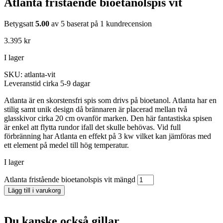
Atlanta fristående bioetanolspis vit
Betygsatt
5.00
av 5 baserat på
1
kundrecension
3.395
kr
I lager
SKU: atlanta-vit
Leveranstid cirka 5-9 dagar
Atlanta är en skorstensfri spis som drivs på bioetanol. Atlanta har en
stilig samt unik design då brännaren är placerad mellan två
glasskivor cirka 20 cm ovanför marken. Den här fantastiska spisen
är enkel att flytta rundor ifall det skulle behövas. Vid full
förbränning har Atlanta en effekt på 3 kw vilket kan jämföras med
ett element på medel till hög temperatur.
I lager
Atlanta fristående bioetanolspis vit mängd
Lägg till i varukorg
Du kanske också gillar …