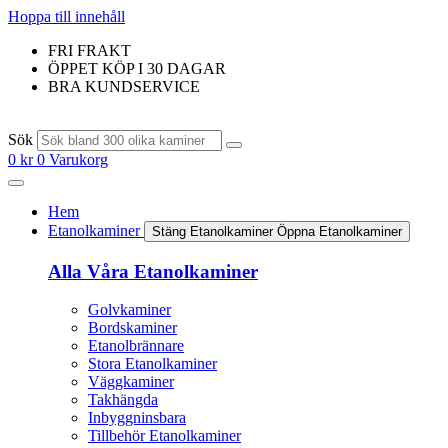
Hoppa till innehåll
FRI FRAKT
ÖPPET KÖP I 30 DAGAR
BRA KUNDSERVICE
Sök
0
kr
0
Varukorg
Hem
Etanolkaminer
Stäng Etanolkaminer
Öppna Etanolkaminer
Alla Våra Etanolkaminer
Golvkaminer
Bordskaminer
Etanolbrännare
Stora Etanolkaminer
Väggkaminer
Takhängda
Inbyggninsbara
Tillbehör Etanolkaminer