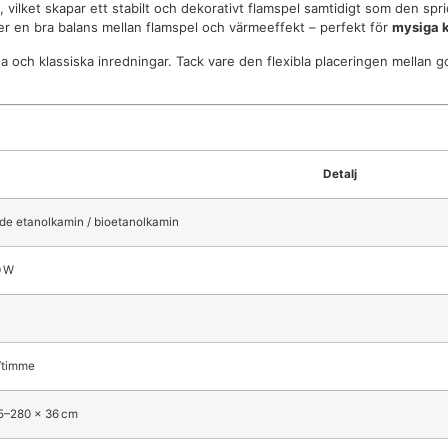
, vilket skapar ett stabilt och dekorativt flamspel samtidigt som den spr
ger en bra balans mellan flamspel och värmeeffekt – perfekt för
mysiga k
ch klassiska inredningar. Tack vare den flexibla placeringen mellan gol
Detalj
nde etanolkamin / bioetanolkamin
0 W
L/timme
5–280 × 36 cm