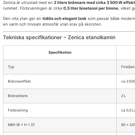
Zenica är utrustad med en
2 liters brännare med cirka 3 500 W effekt
rummet. Förbrukningen är cirka
0,5 liter bioetanol per timme
, vilket 
Den vita ytan ger en
tidlös och elegant look
som passar både moderna o
en varm och trivsam atmosfär utan krav på skorsten.
Tekniska specifikationer – Zenica etanolkamin
Specifikation
Typ
Friståe
Brännareffekt
ca 3 50
Bränsletank
2 L
Förbrukning
ca 0,5 
Mått (B × H × D)
60 × 24