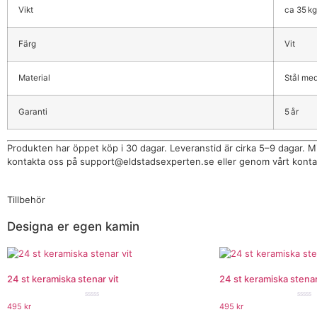
Vikt
ca 35 kg
Färg
Vit
Material
Stål med
Garanti
5 år
Produkten har öppet köp i 30 dagar. Leveranstid är cirka 5–9 dagar. M
kontakta oss på
support@eldstadsexperten.se
eller genom vårt konta
Tillbehör
Designa er egen kamin
24 st keramiska stenar vit
24 st keramiska stenar
★★★★★
★★
495
kr
495
kr