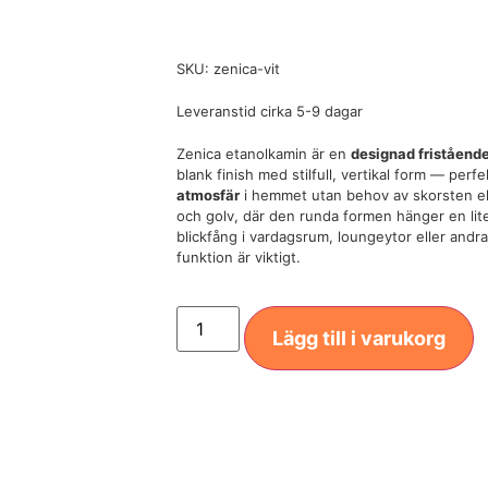
SKU: zenica-vit
Leveranstid cirka 5-9 dagar
Zenica etanolkamin är en
designad friståend
blank finish med stilfull, vertikal form — perf
atmosfär
i hemmet utan behov av skorsten elle
och golv, där den runda formen hänger en liten
blickfång i vardagsrum, loungeytor eller andr
funktion är viktigt.
Lägg till i varukorg