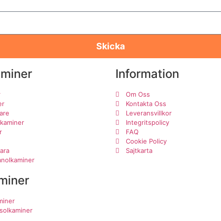
Skicka
aminer
Information
r
Om Oss
er
Kontakta Oss
are
Leveransvillkor
lkaminer
Integritspolicy
r
FAQ
Cookie Policy
ara
Sajtkarta
tanolkaminer
miner
iner
asolkaminer