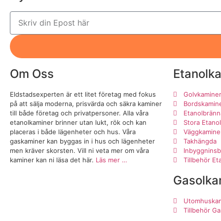
Om Oss
Etanolk
Eldstadsexperten är ett litet företag med fokus
Golvkamine
på att sälja moderna, prisvärda och säkra kaminer
Bordskamin
till både företag och privatpersoner. Alla våra
Etanolbränn
etanolkaminer brinner utan lukt, rök och kan
Stora Etano
placeras i både lägenheter och hus. Våra
Väggkamine
gaskaminer kan byggas in i hus och lägenheter
Takhängda
men kräver skorsten. Vill ni veta mer om våra
Inbyggninsb
kaminer kan ni läsa det här.
Läs mer …
Tillbehör E
Gasolka
Utomhuskam
Tillbehör G