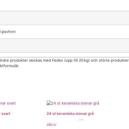
 glasfront
indre produkter skickas med Fedex (upp till 20 kg) och större produkter
ktformulär.
 svart
24 st keramiska stenar grå
★★★
★★★★★
495
kr