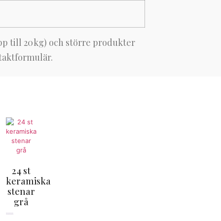
p till 20 kg) och större produkter
taktformulär.
24 st
keramiska
stenar
grå
★★★★★