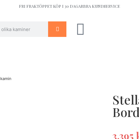
FRI FRAKT
ÖPPET KÖP I 30 DAGAR
BRA KUNDSERVICE
skamin
Stel
Bor
3.395