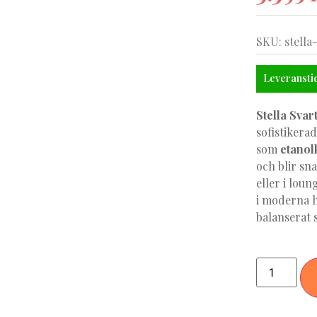
SKU: stella
Leveranstid
Stella Svar
sofistikera
som
etanol
och blir sn
eller i lou
i moderna h
balanserat s