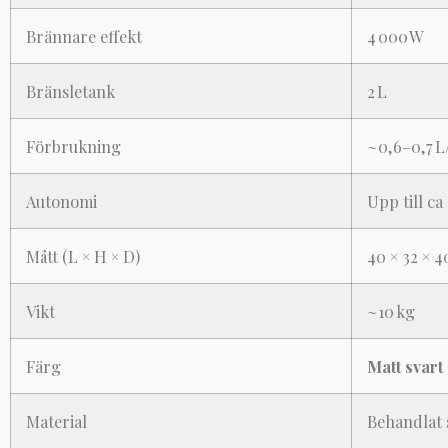
Brännare effekt
4 000 W
Bränsletank
2 L
Förbrukning
~0,6–0,7 
Autonomi
Upp till ca
Mått (L × H × D)
40 × 32 × 4
Vikt
~10 kg
Färg
Matt svart
Material
Behandlat 