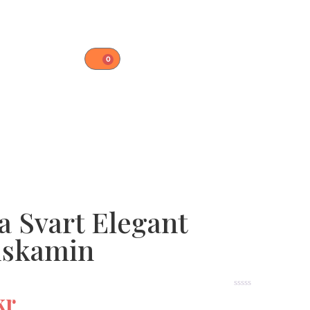
0
la Svart Elegant
dskamin
kr
★★★★★