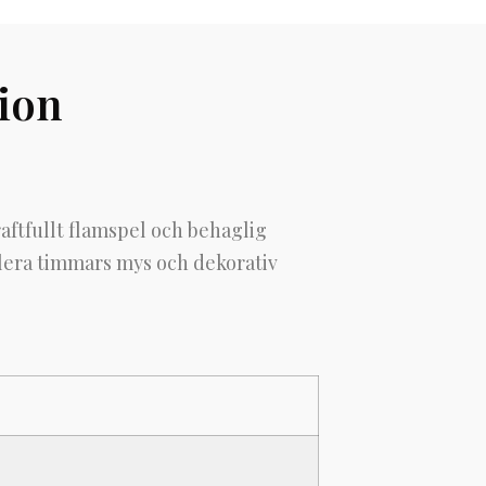
ion
kraftfullt flamspel och behaglig
r flera timmars mys och dekorativ