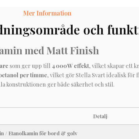
Mer Information
ningsområde och funkt
kamin med Matt Finish
nare
som ger upp till
4 000 W effekt
, vilket skapar ett 
bioetanol per timme
, vilket gör Stella Svart idealisk fö
la konstruktionen ger både säkerhet och stil.
Detalj
n / Etanolkamin för bord & golv