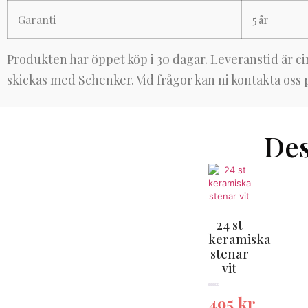
Garanti
5 år
Produkten har öppet köp i 30 dagar. Leveranstid är c
skickas med Schenker. Vid frågor kan ni kontakta oss
Des
24 st
keramiska
stenar
vit
★★★★★
495
kr