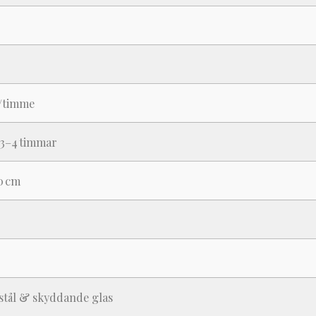
L/timme
 3–4 timmar
0 cm
stål & skyddande glas