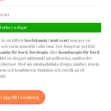
-svart
 cirka 5-9 dagar
t
är en stilren
bordskamin
i
matt svart
som ger en
d och varm atmosfär i alla rum. Den fungerar perfekt
kamin för bord
,
bordsspis
eller
inomhusspis för bord
,
abbt en elegant mittpunkt på soffbordet, matbordet
ngehörnor. Med sin minimalistiska design smälter den in
em och kombinerar funktion och estetik på ett
ätt.
Lägg till i varukorg