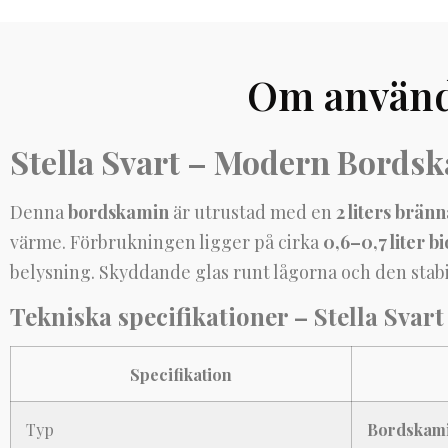
Om använd
Stella Svart – Modern Bords
Denna
bordskamin
är utrustad med en
2 liters brän
värme. Förbrukningen ligger på cirka
0,6–0,7 liter 
belysning. Skyddande glas runt lågorna och den stabi
Tekniska specifikationer – Stella Svart
Specifikation
Typ
Bordskami