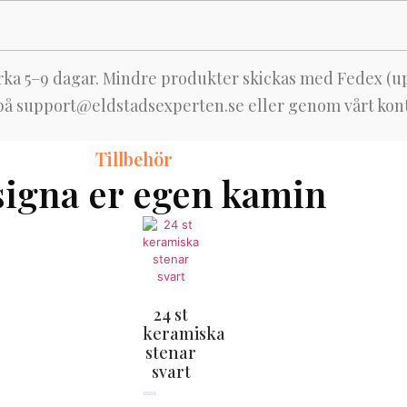
irka 5–9 dagar. Mindre produkter skickas med Fedex (up
 på
support@eldstadsexperten.se
eller genom vårt kon
Tillbehör
igna er egen kamin
24 st
keramiska
stenar
svart
★★★★★