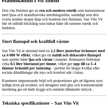
etanolkamin i vit finish
Den vita finishen ger en
ren och modern estetik
som harmoniserar
med ljusa och skandinaviska inredningsstilar, samtidigt som den
svarta insidan skapar djup och kontrast mot flamman. San Vito Vit
blir ett stilfullt blickfång som bidrar både till rummet estetik och
funktion.
Stort flamspel och kraftfull värme
San Vito Vit är utrustad med en
2,2 liters justerbar brännare med
ca 4 000 W effekt
, vilket ger ett
stabilt och dekorativt flamspel
som sprider både
ljus och värme
i rummet. Brännaren förbrukar
cirka
0,5 liter bioetanol per timme
, vilket ger
upp till ca 3–4
timmar brinntid per tankning
– perfekt för längre kvällar eller
sociala tillställningar där mys och komfort står i fokus.
Kaminens imponerande höjd och proportioner gör att lågorna syns
tydligt även på avstånd, och designen med glas och kontrasterande
inredning ger ett både tryggt och estetiskt tilltalande intryck.
Tekniska specifikationer – San Vito Vit