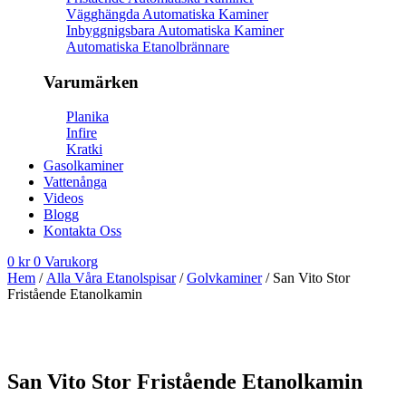
Vägghängda Automatiska Kaminer
Inbyggnigsbara Automatiska Kaminer
Automatiska Etanolbrännare
Varumärken
Planika
Infire
Kratki
Gasolkaminer
Vattenånga
Videos
Blogg
Kontakta Oss
0
kr
0
Varukorg
Hem
/
Alla Våra Etanolspisar
/
Golvkaminer
/ San Vito Stor
Fristående Etanolkamin
San Vito Stor Fristående Etanolkamin