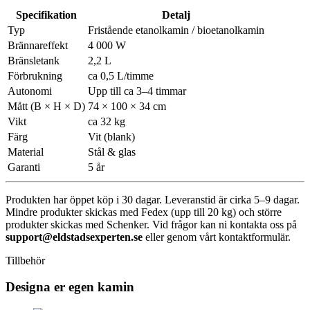
Specifikation
Detalj
Typ
Fristående etanolkamin / bioetanolkamin
Brännareffekt
4 000 W
Bränsletank
2,2 L
Förbrukning
ca 0,5 L/timme
Autonomi
Upp till ca 3–4 timmar
Mått (B × H × D)
74 × 100 × 34 cm
Vikt
ca 32 kg
Färg
Vit (blank)
Material
Stål & glas
Garanti
5 år
Produkten har öppet köp i 30 dagar. Leveranstid är cirka 5–9 dagar.
Mindre produkter skickas med Fedex (upp till 20 kg) och större
produkter skickas med Schenker. Vid frågor kan ni kontakta oss på
support@eldstadsexperten.se
eller genom vårt kontaktformulär.
Tillbehör
Designa er egen kamin