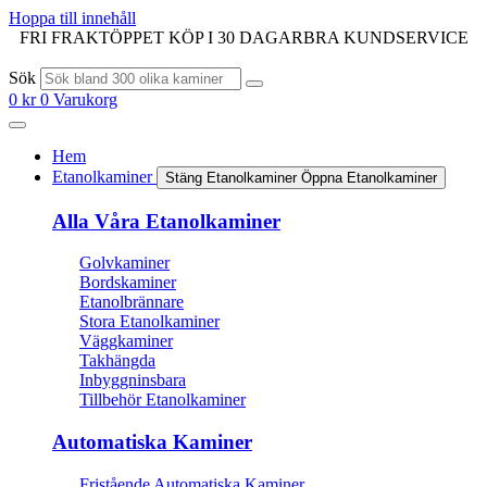
Hoppa till innehåll
FRI FRAKT
ÖPPET KÖP I 30 DAGAR
BRA KUNDSERVICE
Sök
0
kr
0
Varukorg
Hem
Etanolkaminer
Stäng Etanolkaminer
Öppna Etanolkaminer
Alla Våra Etanolkaminer
Golvkaminer
Bordskaminer
Etanolbrännare
Stora Etanolkaminer
Väggkaminer
Takhängda
Inbyggninsbara
Tillbehör Etanolkaminer
Automatiska Kaminer
Fristående Automatiska Kaminer