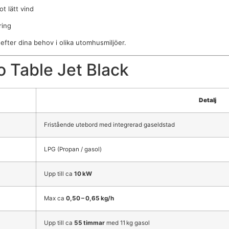
t lätt vind
ring
efter dina behov i olika utomhusmiljöer.
o Table Jet Black
Detalj
Fristående utebord med integrerad gaseldstad
LPG (Propan / gasol)
Upp till ca
10 kW
Max ca
0,50 – 0,65 kg/h
Upp till ca
55 timmar
med 11 kg gasol