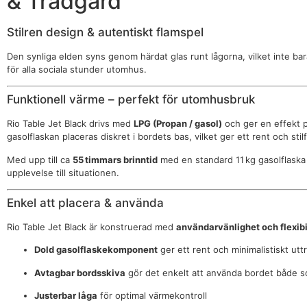
& Trädgård
Stilren design & autentiskt flamspel
Den synliga elden syns genom härdat glas runt lågorna, vilket inte bar
för alla sociala stunder utomhus.
Funktionell värme – perfekt för utomhusbruk
Rio Table Jet Black drivs med
LPG (Propan / gasol)
och ger en effekt p
gasolflaskan placeras diskret i bordets bas, vilket ger ett rent och st
Med upp till ca
55 timmars brinntid
med en standard 11 kg gasolflaska 
upplevelse till situationen.
Enkel att placera & använda
Rio Table Jet Black är konstruerad med
användarvänlighet och flexibil
Dold gasolflaskekomponent
ger ett rent och minimalistiskt utt
Avtagbar bordsskiva
gör det enkelt att använda bordet både s
Justerbar låga
för optimal värmekontroll