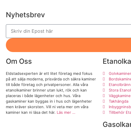
Nyhetsbrev
Om Oss
Etanolk
Eldstadsexperten är ett litet företag med fokus
Golvkamine
på att sälja moderna, prisvärda och säkra kaminer
Bordskamin
till både företag och privatpersoner. Alla våra
Etanolbränn
etanolkaminer brinner utan lukt, rök och kan
Stora Etano
placeras i både lägenheter och hus. Våra
Väggkamine
gaskaminer kan byggas in i hus och lägenheter
Takhängda
men kräver skorsten. Vill ni veta mer om våra
Inbyggninsb
kaminer kan ni läsa det här.
Läs mer …
Tillbehör E
Gasolka