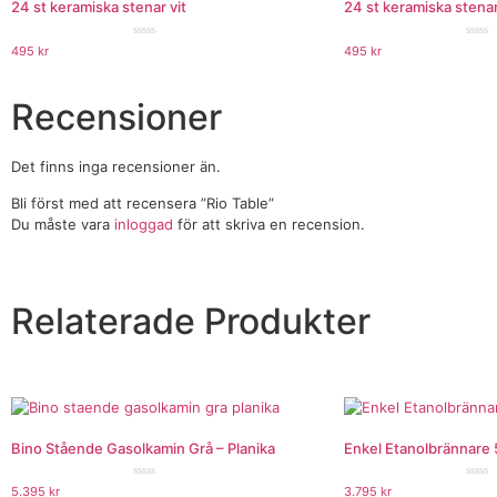
24 st keramiska stenar vit
24 st keramiska stenar
★★★★★
★★
495
kr
495
kr
Recensioner
Det finns inga recensioner än.
Bli först med att recensera ”Rio Table”
Du måste vara
inloggad
för att skriva en recension.
Relaterade Produkter
Bino Stående Gasolkamin Grå – Planika
Enkel Etanolbrännare
★★★★★
★★
5.395
kr
3.795
kr