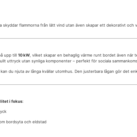
a skyddar flammorna från lätt vind utan även skapar ett dekorativt och va
å upp till
10 kW
, vilket skapar en behaglig värme runt bordet även när
ilfullt uttryck utan synliga komponenter – perfekt för sociala sammankoms
kan du njuta av långa kvällar utomhus. Den justerbara lågan gör det enk
itet i fokus
:
ryck
om bordsyta och eldstad