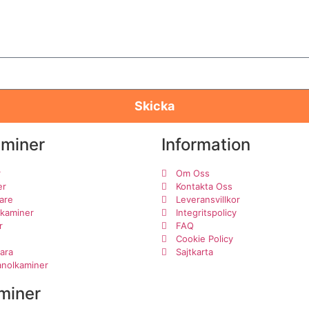
Skicka
aminer
Information
r
Om Oss
er
Kontakta Oss
are
Leveransvillkor
lkaminer
Integritspolicy
r
FAQ
Cookie Policy
ara
Sajtkarta
tanolkaminer
miner