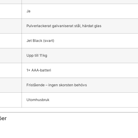
Ja
Pulverlackerat galvaniserat stål, härdat glas
Jet Black (svart)
Upp till 11 kg
1× AAA‑batteri
Fristående – ingen skorsten behövs
Utomhusbruk
öer