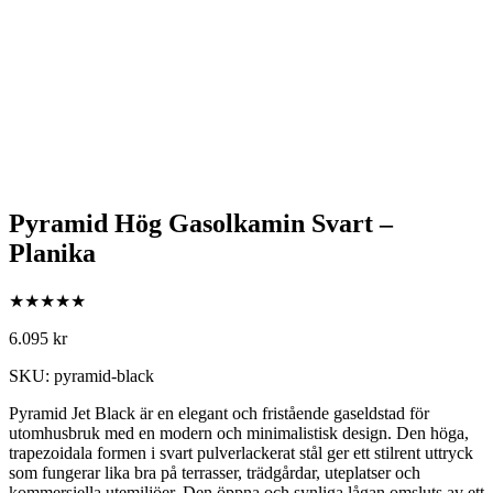
Pyramid Hög Gasolkamin Svart –
Planika
★★★★★
6.095
kr
SKU: pyramid-black
Pyramid Jet Black är en elegant och fristående gaseldstad för
utomhusbruk med en modern och minimalistisk design. Den höga,
trapezoidala formen i svart pulverlackerat stål ger ett stilrent uttryck
som fungerar lika bra på terrasser, trädgårdar, uteplatser och
kommersiella utemiljöer. Den öppna och synliga lågan omsluts av ett