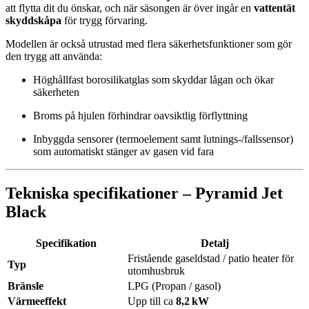
att flytta dit du önskar, och när säsongen är över ingår en
vattentät
skyddskåpa
för trygg förvaring.
Modellen är också utrustad med flera säkerhetsfunktioner som gör
den trygg att använda:
Höghållfast borosilikatglas som skyddar lågan och ökar
säkerheten
Broms på hjulen förhindrar oavsiktlig förflyttning
Inbyggda sensorer (termoelement samt lutnings‑/fallssensor)
som automatiskt stänger av gasen vid fara
Tekniska specifikationer – Pyramid Jet
Black
Specifikation
Detalj
Fristående gaseldstad / patio heater för
Typ
utomhusbruk
Bränsle
LPG (Propan / gasol)
Värmeeffekt
Upp till ca
8,2 kW