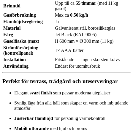
Upp till ca
55 timmar
(med 11 kg
Brinntid
gasol)
Gasförbrukning
Max ca
0,50 kg/h
Flamhöjdsreglering
Ja
Material
Galvaniserat stål, borosilikatglas
Färg
Jet Black (RAL 9005)
Gasolflaska (max)
H 600 mm × Ø 300 mm (11 kg)
Strömförsörjning
1× AAA‑batteri
(kontrollpanel)
Installation
Fristående — ingen skorsten krävs
Användning
Endast för utomhusbruk
Perfekt för terrass, trädgård och uteserveringar
Elegant
svart finish
som passar moderna uteplatser
Synlig låga från alla håll som skapar en varm och inbjudande
atmosfär
Justerbar flamhöjd
för personlig värmekontroll
Mobilt utförande
med hjul och broms