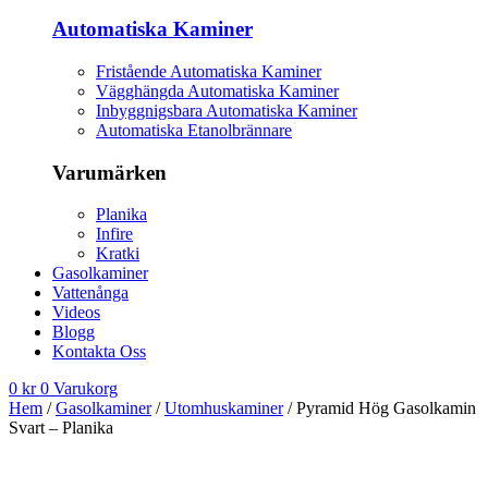
Automatiska Kaminer
Fristående Automatiska Kaminer
Vägghängda Automatiska Kaminer
Inbyggnigsbara Automatiska Kaminer
Automatiska Etanolbrännare
Varumärken
Planika
Infire
Kratki
Gasolkaminer
Vattenånga
Videos
Blogg
Kontakta Oss
0
kr
0
Varukorg
Hem
/
Gasolkaminer
/
Utomhuskaminer
/ Pyramid Hög Gasolkamin
Svart – Planika