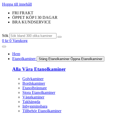
Hoppa till innehåll
FRI FRAKT
ÖPPET KÖP I 30 DAGAR
BRA KUNDSERVICE
Sök
0
kr
0
Varukorg
Hem
Etanolkaminer
Stäng Etanolkaminer
Öppna Etanolkaminer
Alla Våra Etanolkaminer
Golvkaminer
Bordskaminer
Etanolbrännare
Stora Etanolkaminer
Väggkaminer
Takhängda
Inbyggninsbara
Tillbehör Etanolkaminer