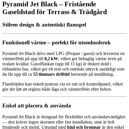
Pyramid Jet Black – Fristående
Gaseldstad för Terrass & Trädgård
Stilren design & autentiskt flamspel
Funktionell värme – perfekt för utomhusbruk
Pyramid Jet Black drivs med LPG (Propan / gasol) och levererar en
värmeeffekt på upp till
8,2 kW
, vilket ger behaglig värme även på
svalare kvällar. Gasolflaskan (upp till 11 kg) är diskret dold i
eldstadens bas, vilket ger ett rent och estetiskt uttryck samtidigt som
du får upp till ca
55 timmars drifttid
beroende på inställning.
Flamhöjden kan enkelt justeras via en ratt och kontrollpanel, vilket
gör det lätt att reglera både låga och värmeeffekt efter behov.
Enkel att placera & använda
Pyramid Jet Black är designad för flexibilitet och användarvänlighet
— den kräver ingen skorsten eller fast installation, utan är helt
fristående och mobil. Utrustad med
hjul och bromsar
är den enkel