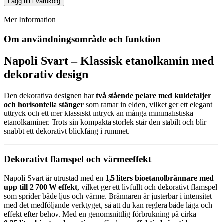
Lägg till i varukorg
Mer Information
Om användningsområde och funktion
Napoli Svart – Klassisk etanolkamin med
dekorativ design
Den dekorativa designen har
två stående pelare med kuldetaljer
och horisontella stänger
som ramar in elden, vilket ger ett elegant
uttryck och ett mer klassiskt intryck än många minimalistiska
etanolkaminer. Trots sin kompakta storlek står den stabilt och blir
snabbt ett dekorativt blickfång i rummet.
Dekorativt flamspel och värmeeffekt
Napoli Svart är utrustad med en
1,5 liters bioetanolbrännare med
upp till 2 700 W effekt
, vilket ger ett livfullt och dekorativt flamspel
som sprider både ljus och värme. Brännaren är justerbar i intensitet
med det medföljande verktyget, så att du kan reglera både låga och
effekt efter behov. Med en genomsnittlig förbrukning på cirka