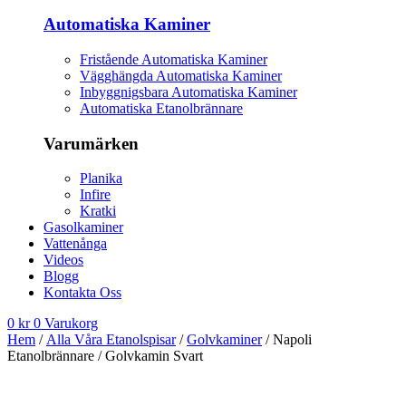
Automatiska Kaminer
Fristående Automatiska Kaminer
Vägghängda Automatiska Kaminer
Inbyggnigsbara Automatiska Kaminer
Automatiska Etanolbrännare
Varumärken
Planika
Infire
Kratki
Gasolkaminer
Vattenånga
Videos
Blogg
Kontakta Oss
0
kr
0
Varukorg
Hem
/
Alla Våra Etanolspisar
/
Golvkaminer
/ Napoli
Etanolbrännare / Golvkamin Svart