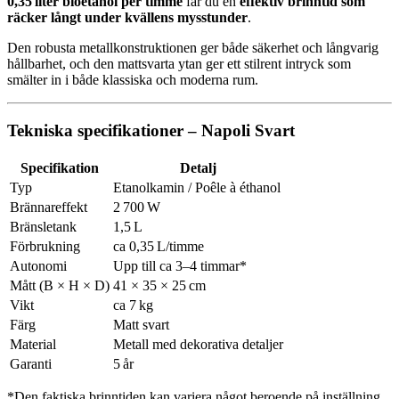
0,35 liter bioetanol per timme
får du en
effektiv brinntid som
räcker långt under kvällens mysstunder
.
Den robusta metallkonstruktionen ger både säkerhet och långvarig
hållbarhet, och den mattsvarta ytan ger ett stilrent intryck som
smälter in i både klassiska och moderna rum.
Tekniska specifikationer – Napoli Svart
Specifikation
Detalj
Typ
Etanolkamin / Poêle à éthanol
Brännareffekt
2 700 W
Bränsletank
1,5 L
Förbrukning
ca 0,35 L/timme
Autonomi
Upp till ca 3–4 timmar*
Mått (B × H × D)
41 × 35 × 25 cm
Vikt
ca 7 kg
Färg
Matt svart
Material
Metall med dekorativa detaljer
Garanti
5 år
*Den faktiska brinntiden kan variera något beroende på inställning