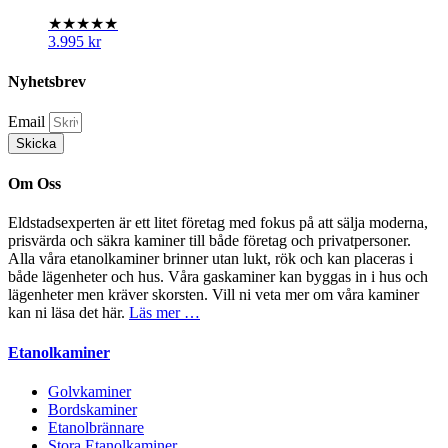
★★★★★
3.995
kr
Nyhetsbrev
Email
Skicka
Om Oss
Eldstadsexperten är ett litet företag med fokus på att sälja moderna,
prisvärda och säkra kaminer till både företag och privatpersoner.
Alla våra etanolkaminer brinner utan lukt, rök och kan placeras i
både lägenheter och hus. Våra gaskaminer kan byggas in i hus och
lägenheter men kräver skorsten. Vill ni veta mer om våra kaminer
kan ni läsa det här.
Läs mer …
Etanolkaminer
Golvkaminer
Bordskaminer
Etanolbrännare
Stora Etanolkaminer