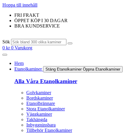
Hoppa till innehåll
FRI FRAKT
ÖPPET KÖP I 30 DAGAR
BRA KUNDSERVICE
Sök
0
kr
0
Varukorg
Hem
Etanolkaminer
Stäng Etanolkaminer
Öppna Etanolkaminer
Alla Våra Etanolkaminer
Golvkaminer
Bordskaminer
Etanolbrännare
Stora Etanolkaminer
Väggkaminer
Takhängda
Inbyggninsbara
Tillbehör Etanolkaminer