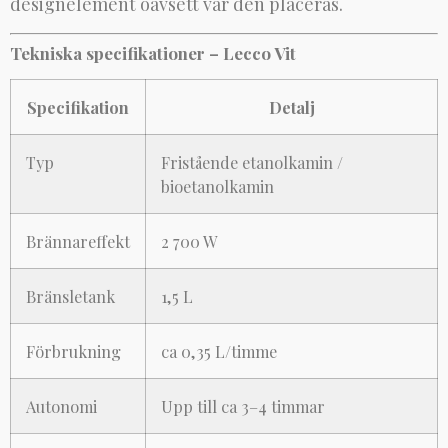
designelement oavsett var den placeras.
Tekniska specifikationer – Lecco Vit
Specifikation
Detalj
Typ
Fristående etanolkamin /
bioetanolkamin
Brännareffekt
2 700 W
Bränsletank
1,5 L
Förbrukning
ca 0,35 L/timme
Autonomi
Upp till ca 3–4 timmar