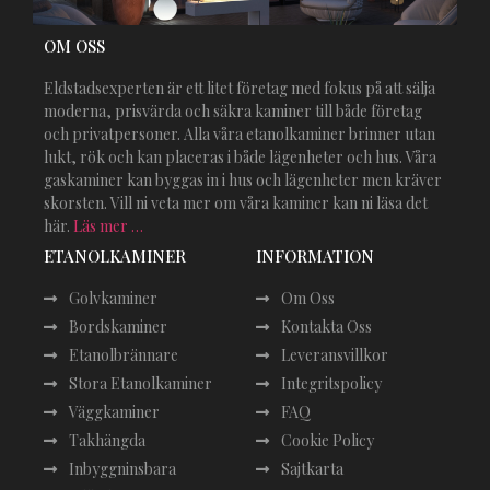
OM OSS
Eldstadsexperten är ett litet företag med fokus på att sälja
moderna, prisvärda och säkra kaminer till både företag
och privatpersoner. Alla våra etanolkaminer brinner utan
lukt, rök och kan placeras i både lägenheter och hus. Våra
gaskaminer kan byggas in i hus och lägenheter men kräver
skorsten. Vill ni veta mer om våra kaminer kan ni läsa det
här.
Läs mer …
ETANOLKAMINER
INFORMATION
Golvkaminer
Om Oss
Bordskaminer
Kontakta Oss
Etanolbrännare
Leveransvillkor
Stora Etanolkaminer
Integritspolicy
Väggkaminer
FAQ
Takhängda
Cookie Policy
Inbyggninsbara
Sajtkarta