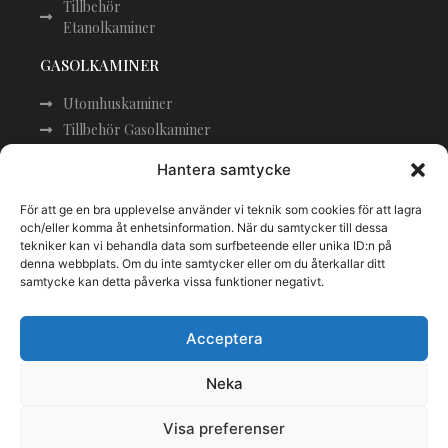
Tillbehör
Etanolkaminer
GASOLKAMINER
Utomhuskaminer
Tillbehör Gasolkaminer
KONTAKTA OSS
Hantera samtycke
Adress: Slottsvägen 43, 25482 Helsingborg
För att ge en bra upplevelse använder vi teknik som cookies för att lagra
och/eller komma åt enhetsinformation. När du samtycker till dessa
Telefon: +46 (0)723 884659
tekniker kan vi behandla data som surfbeteende eller unika ID:n på
Epost: Support@eldstadsexperten.se
denna webbplats. Om du inte samtycker eller om du återkallar ditt
samtycke kan detta påverka vissa funktioner negativt.
BETALA SÄKERT
Acceptera
Neka
Visa preferenser