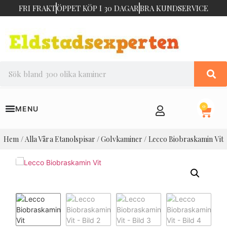
FRI FRAKT
ÖPPET KÖP I 30 DAGAR
BRA KUNDSERVICE
0
Hem
/
Alla Våra Etanolspisar
/
Golvkaminer
/ Lecco Biobraskamin Vit