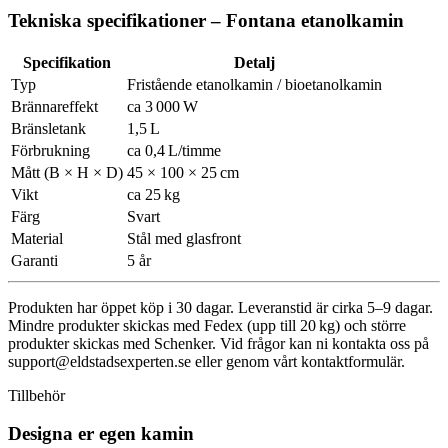
Tekniska specifikationer – Fontana etanolkamin
Specifikation
Detalj
Typ
Fristående etanolkamin / bioetanolkamin
Brännareffekt
ca 3 000 W
Bränsletank
1,5 L
Förbrukning
ca 0,4 L/timme
Mått (B × H × D)
45 × 100 × 25 cm
Vikt
ca 25 kg
Färg
Svart
Material
Stål med glasfront
Garanti
5 år
Produkten har öppet köp i 30 dagar. Leveranstid är cirka 5–9 dagar.
Mindre produkter skickas med Fedex (upp till 20 kg) och större
produkter skickas med Schenker. Vid frågor kan ni kontakta oss på
support@eldstadsexperten.se
eller genom vårt kontaktformulär.
Tillbehör
Designa er egen kamin