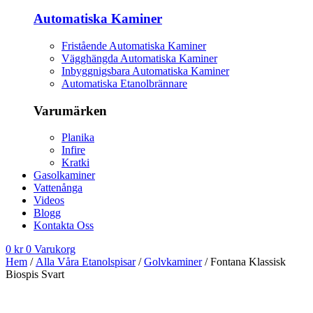
Automatiska Kaminer
Fristående Automatiska Kaminer
Vägghängda Automatiska Kaminer
Inbyggnigsbara Automatiska Kaminer
Automatiska Etanolbrännare
Varumärken
Planika
Infire
Kratki
Gasolkaminer
Vattenånga
Videos
Blogg
Kontakta Oss
0
kr
0
Varukorg
Hem
/
Alla Våra Etanolspisar
/
Golvkaminer
/ Fontana Klassisk
Biospis Svart