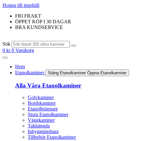
Hoppa till innehåll
FRI FRAKT
ÖPPET KÖP I 30 DAGAR
BRA KUNDSERVICE
Sök
0
kr
0
Varukorg
Hem
Etanolkaminer
Stäng Etanolkaminer
Öppna Etanolkaminer
Alla Våra Etanolkaminer
Golvkaminer
Bordskaminer
Etanolbrännare
Stora Etanolkaminer
Väggkaminer
Takhängda
Inbyggninsbara
Tillbehör Etanolkaminer