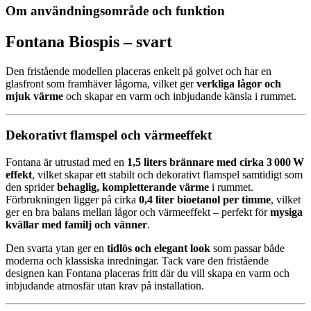
Om användningsområde och funktion
Fontana Biospis – svart
Den fristående modellen placeras enkelt på golvet och har en
glasfront som framhäver lågorna, vilket ger
verkliga lågor och
mjuk värme
och skapar en varm och inbjudande känsla i rummet.
Dekorativt flamspel och värmeeffekt
Fontana är utrustad med en
1,5 liters brännare med cirka 3 000 W
effekt
, vilket skapar ett stabilt och dekorativt flamspel samtidigt som
den sprider
behaglig, kompletterande värme
i rummet.
Förbrukningen ligger på cirka
0,4 liter bioetanol per timme
, vilket
ger en bra balans mellan lågor och värmeeffekt – perfekt för
mysiga
kvällar med familj och vänner
.
Den svarta ytan ger en
tidlös och elegant look
som passar både
moderna och klassiska inredningar. Tack vare den fristående
designen kan Fontana placeras fritt där du vill skapa en varm och
inbjudande atmosfär utan krav på installation.