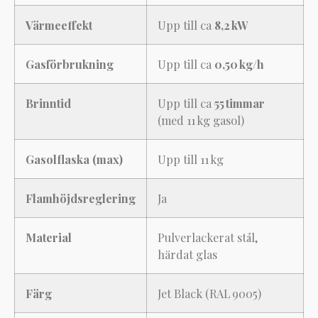
Värmeeffekt
Upp till ca
8,2 kW
Gasförbrukning
Upp till ca
0,50 kg/h
Brinntid
Upp till ca
55 timmar
(med 11 kg gasol)
Gasolflaska (max)
Upp till 11 kg
Flamhöjdsreglering
Ja
Material
Pulverlackerat stål,
härdat glas
Färg
Jet Black (RAL 9005)