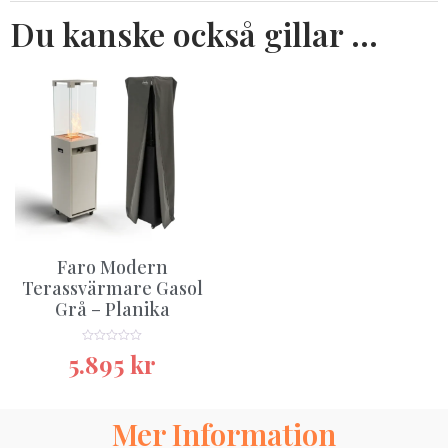
Du kanske också gillar …
Faro Modern
Terassvärmare Gasol
Grå – Planika
★★★★★
5.895
kr
Mer Information