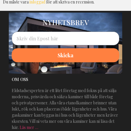
Du måste vara
inloggad
för att skriva en recension.
NYHETSBREV
Skicka
Alternative:
OM OSS
Eldstadsexperten är ett litet företag med fokus på att sälja
moderna, prisvärda och säkra kaminer till både företag
och privatpersoner. Alla våra etanolkaminer brinner utan
lukt, rök och kan placeras i både lägenheter och hus. Våra
gaskaminer kan byggas in i hus och lägenheter men kräver
skorsten. Vill ni veta mer om våra kaminer kan ni läsa det
här.
Läs mer …