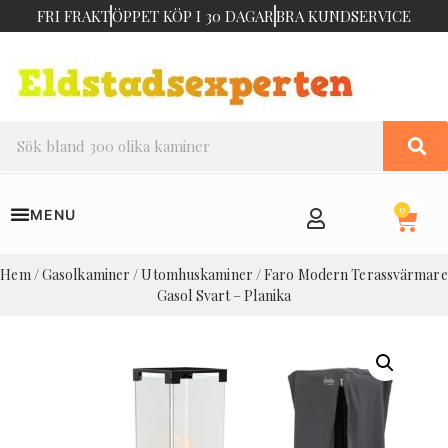
FRI FRAKT
ÖPPET KÖP I 30 DAGAR
BRA KUNDSERVICE
0
Hem
/
Gasolkaminer
/
Utomhuskaminer
/ Faro Modern Terassvärmare
Gasol Svart – Planika