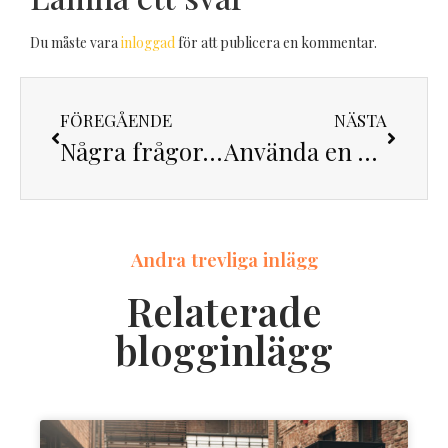
Du måste vara
inloggad
för att publicera en kommentar.
FÖREGÅENDE
NÄSTA
Några frågor att titta på innan köp av en skorstensfri kamin
Använda en etanolspis i lägenhet
Andra trevliga inlägg
Relaterade
blogginlägg