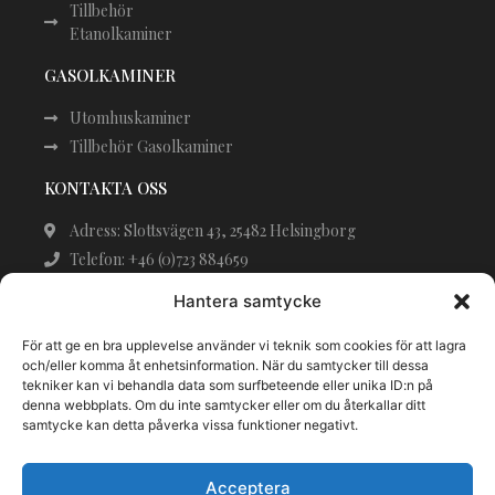
Tillbehör
Etanolkaminer
GASOLKAMINER
Utomhuskaminer
Tillbehör Gasolkaminer
KONTAKTA OSS
Adress: Slottsvägen 43, 25482 Helsingborg
Telefon: +46 (0)723 884659
Epost: Support@eldstadsexperten.se
Hantera samtycke
BETALA SÄKERT
För att ge en bra upplevelse använder vi teknik som cookies för att lagra
och/eller komma åt enhetsinformation. När du samtycker till dessa
tekniker kan vi behandla data som surfbeteende eller unika ID:n på
denna webbplats. Om du inte samtycker eller om du återkallar ditt
samtycke kan detta påverka vissa funktioner negativt.
Acceptera