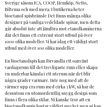
Sverige såsom ICA, COOP, Hemköp, Netto,
Biltema och med mera. I butikerna heter
bioetanol spisbränsle Det finns många olika
designer på vanliga vedeldade spisar, men detta
går absolut inte att jämföra mot etanolkaminerna
där det finns ett extremt stort utbud på över
1000 olika modeller. Vi har idag ett väldigt stort
utbud med över 100 olika modeller.
En bioetanolspis kan förvandla ett oanvänt
vardagsrum till det trevligaste rum eller skapa
en underbar känsla i ett uterum när det blir
några grader varmare. Inte nog med att de
värmer upp era rum med cirka 3 kW, så har de
dessutom en utomordentlig snygg design som
finns i flera olika stilar. Ni kanske tror att en
bioetanolkamin kostar väldigt mycket men ni kan