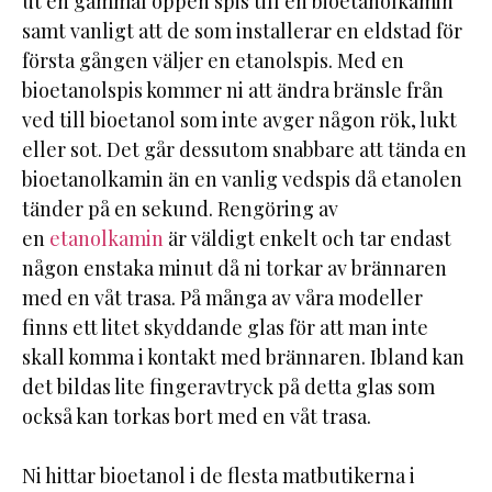
ut en gammal öppen spis till en bioetanolkamin
samt vanligt att de som installerar en eldstad för
första gången väljer en etanolspis. Med en
bioetanolspis kommer ni att ändra bränsle från
ved till bioetanol som inte avger någon rök, lukt
eller sot. Det går dessutom snabbare att tända en
bioetanolkamin än en vanlig vedspis då etanolen
tänder på en sekund. Rengöring av
en
etanolkamin
är väldigt enkelt och tar endast
någon enstaka minut då ni torkar av brännaren
med en våt trasa. På många av våra modeller
finns ett litet skyddande glas för att man inte
skall komma i kontakt med brännaren. Ibland kan
det bildas lite fingeravtryck på detta glas som
också kan torkas bort med en våt trasa.
Ni hittar bioetanol i de flesta matbutikerna i