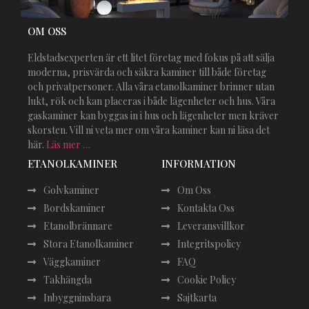
OM OSS
Eldstadsexperten är ett litet företag med fokus på att sälja
moderna, prisvärda och säkra kaminer till både företag
och privatpersoner. Alla våra etanolkaminer brinner utan
lukt, rök och kan placeras i både lägenheter och hus. Våra
gaskaminer kan byggas in i hus och lägenheter men kräver
skorsten. Vill ni veta mer om våra kaminer kan ni läsa det
här.
Läs mer …
ETANOLKAMINER
INFORMATION
Golvkaminer
Om Oss
Bordskaminer
Kontakta Oss
Etanolbrännare
Leveransvillkor
Stora Etanolkaminer
Integritspolicy
Väggkaminer
FAQ
Takhängda
Cookie Policy
Inbyggninsbara
Sajtkarta