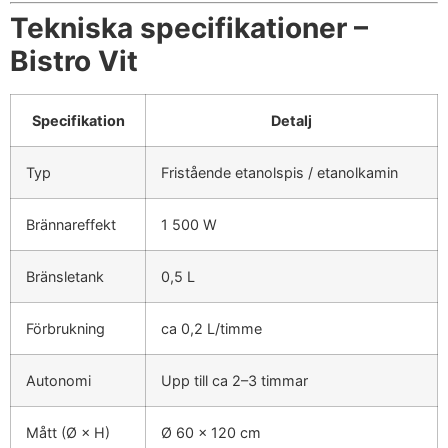
Tekniska specifikationer –
Bistro Vit
Specifikation
Detalj
Typ
Fristående etanolspis / etanolkamin
Brännareffekt
1 500 W
Bränsletank
0,5 L
Förbrukning
ca 0,2 L/timme
Autonomi
Upp till ca 2–3 timmar
Mått (Ø × H)
Ø 60 × 120 cm