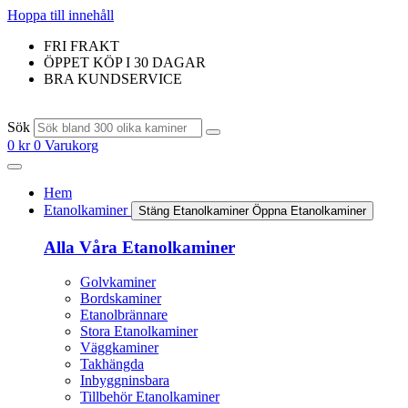
Hoppa till innehåll
FRI FRAKT
ÖPPET KÖP I 30 DAGAR
BRA KUNDSERVICE
Sök
0
kr
0
Varukorg
Hem
Etanolkaminer
Stäng Etanolkaminer
Öppna Etanolkaminer
Alla Våra Etanolkaminer
Golvkaminer
Bordskaminer
Etanolbrännare
Stora Etanolkaminer
Väggkaminer
Takhängda
Inbyggninsbara
Tillbehör Etanolkaminer