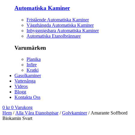
Automatiska Kaminer
Fristående Automatiska Kaminer
Vägghängda Automatiska Kaminer
Inbyggnigsbara Automatiska Kaminer
Automatiska Etanolbrännare
Varumärken
Planika
Infire
Kratki
Gasolkaminer
Vattenånga
Videos
Blogg
Kontakta Oss
0
kr
0
Varukorg
Hem
/
Alla Våra Etanolspisar
/
Golvkaminer
/ Amarante Soffbord
Biokamin Svart