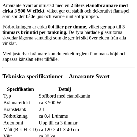
Amarante Svart är utrustad med en
2 liters etanolbrännare med
cirka 3 500 W effekt
, vilket ger ett stabilt och dekorativt flamspel
som sprider både ljus och värme runt soffgruppen.
Förbrukningen är cirka
0,4 liter per timme
, vilket ger upp till
3
timmars brinntid per tankning
. De fyra härdade glasrutorna
skyddar lågorna samtidigt som de ger fri sikt över elden från alla
vinklar.
Med justerbar brännare kan du enkelt reglera flammans höjd och
anpassa känslan efter tillfälle.
Tekniska specifikationer – Amarante Svart
Specifikation
Detalj
Typ
Soffbord med etanolkamin
Brännareffekt
ca 3 500 W
Bränsletank
2 L
Förbrukning
ca 0,4 L/timme
Autonomi
Upp till ca 3 timmar
Mått (B × H × D)
ca 120 × 41 × 40 cm
Vikt
ca 30 kg