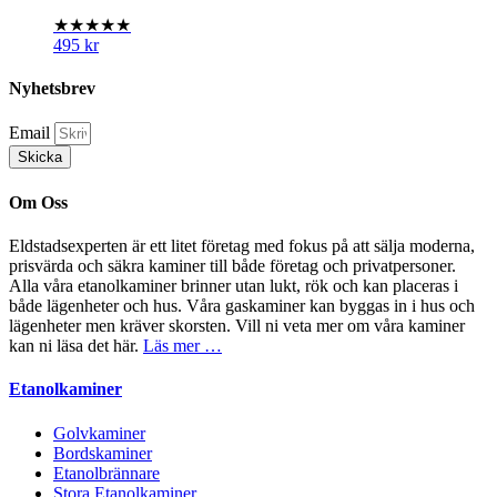
★★★★★
495
kr
Nyhetsbrev
Email
Skicka
Om Oss
Eldstadsexperten är ett litet företag med fokus på att sälja moderna,
prisvärda och säkra kaminer till både företag och privatpersoner.
Alla våra etanolkaminer brinner utan lukt, rök och kan placeras i
både lägenheter och hus. Våra gaskaminer kan byggas in i hus och
lägenheter men kräver skorsten. Vill ni veta mer om våra kaminer
kan ni läsa det här.
Läs mer …
Etanolkaminer
Golvkaminer
Bordskaminer
Etanolbrännare
Stora Etanolkaminer