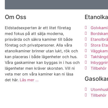
Om Oss
Etanolk
Eldstadsexperten är ett litet företag
Golvkami
med fokus på att sälja moderna,
Bordskam
prisvärda och säkra kaminer till både
Etanolbr
företag och privatpersoner. Alla våra
Stora Et
etanolkaminer brinner utan lukt, rök och
Väggkami
kan placeras i både lägenheter och hus.
Takhäng
Våra gaskaminer kan byggas in i hus och
Inbyggni
lägenheter men kräver skorsten. Vill ni
Tillbehör
veta mer om våra kaminer kan ni läsa
Gasolka
det här.
Läs mer …
Utomhus
Tillbehör