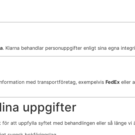
na
. Klarna behandlar personuppgifter enligt sina egna integrit
g information med transportföretag, exempelvis
FedEx
eller 
dina uppgifter
för att uppfylla syftet med behandlingen eller så länge vi ä
igt svensk bokföringslag.