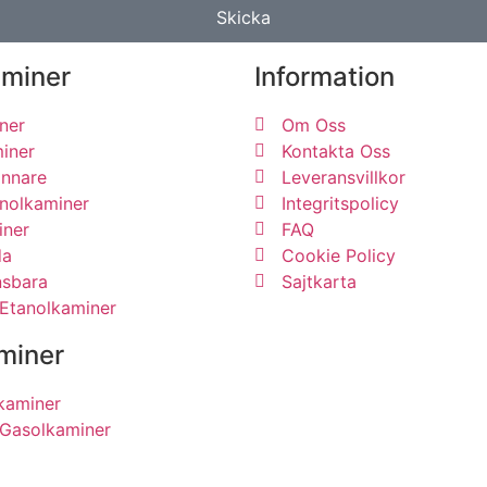
Skicka
aminer
Information
ner
Om Oss
iner
Kontakta Oss
ännare
Leveransvillkor
anolkaminer
Integritspolicy
ner
FAQ
da
Cookie Policy
nsbara
Sajtkarta
 Etanolkaminer
miner
kaminer
 Gasolkaminer